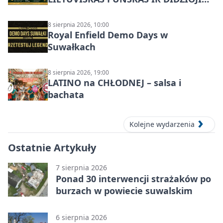
SUVALKŲ MIESTO ŠVENTĖ IŠ
DZŪKIJOS – jednodienė kelionė
8 sierpnia 2026, 10:00
Royal Enfield Demo Days w
Suwałkach
8 sierpnia 2026, 19:00
LATINO na CHŁODNEJ – salsa i
bachata
Kolejne wydarzenia
Ostatnie Artykuły
7 sierpnia 2026
Ponad 30 interwencji strażaków po
burzach w powiecie suwalskim
6 sierpnia 2026