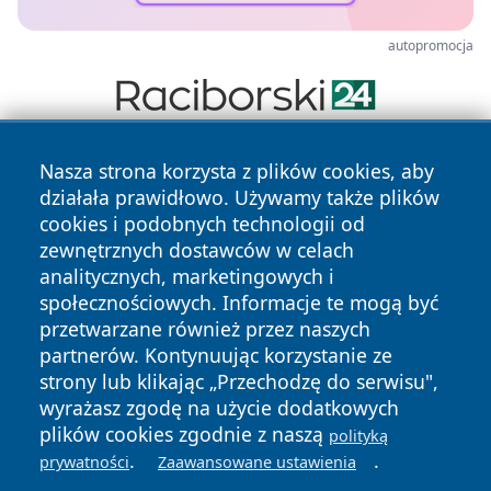
autopromocja
Nasza strona korzysta z plików cookies, aby
działała prawidłowo. Używamy także plików
cookies i podobnych technologii od
zewnętrznych dostawców w celach
analitycznych, marketingowych i
Copyright © 2026 suwalkinews.pl Wszystkie prawa
społecznościowych. Informacje te mogą być
zastrzeżone.
przetwarzane również przez naszych
partnerów. Kontynuując korzystanie ze
strony lub klikając „Przechodzę do serwisu",
Polityka
Polityka
News
Autorzy
wyrażasz zgodę na użycie dodatkowych
Prywatności
Cookies
plików cookies zgodnie z naszą
polityką
.
.
prywatności
Zaawansowane ustawienia