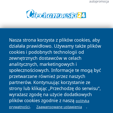
autopromocja
Nasza strona korzysta z plików cookies, aby
działała prawidłowo. Używamy także plików
cookies i podobnych technologii od
zewnętrznych dostawców w celach
Copyright © 2026 suwalkinews.pl Wszystkie prawa
analitycznych, marketingowych i
zastrzeżone.
społecznościowych. Informacje te mogą być
przetwarzane również przez naszych
partnerów. Kontynuując korzystanie ze
Polityka
Polityka
News
Autorzy
strony lub klikając „Przechodzę do serwisu",
Prywatności
Cookies
wyrażasz zgodę na użycie dodatkowych
plików cookies zgodnie z naszą
polityką
.
.
prywatności
Zaawansowane ustawienia