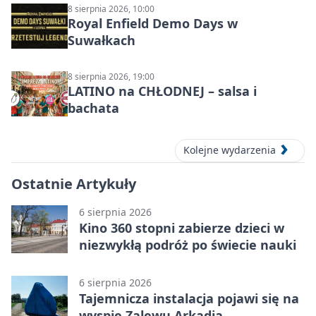
DZŪKIJOS – jednodienė kelionė
8 sierpnia 2026, 10:00
Royal Enfield Demo Days w
Suwałkach
8 sierpnia 2026, 19:00
LATINO na CHŁODNEJ – salsa i
bachata
Kolejne wydarzenia
Ostatnie Artykuły
6 sierpnia 2026
Kino 360 stopni zabierze dzieci w
niezwykłą podróż po świecie nauki
6 sierpnia 2026
Tajemnicza instalacja pojawi się na
wyspie Zalewu Arkadia