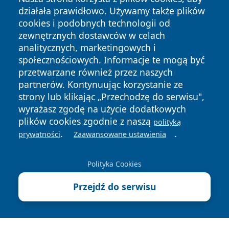
działała prawidłowo. Używamy także plików
cookies i podobnych technologii od
zewnętrznych dostawców w celach
analitycznych, marketingowych i
społecznościowych. Informacje te mogą być
Copyright © 2026 suwalkinews.pl Wszystkie prawa
zastrzeżone.
przetwarzane również przez naszych
partnerów. Kontynuując korzystanie ze
strony lub klikając „Przechodzę do serwisu",
Polityka
Polityka
wyrażasz zgodę na użycie dodatkowych
News
Autorzy
Prywatności
Cookies
plików cookies zgodnie z naszą
polityką
.
.
prywatności
Zaawansowane ustawienia
Polityka Cookies
Przejdź do serwisu