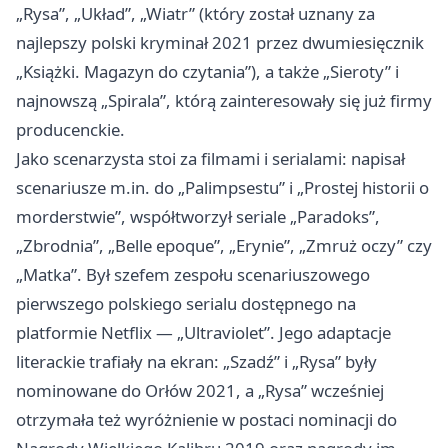
„Rysa”, „Układ”, „Wiatr” (który został uznany za
najlepszy polski kryminał 2021 przez dwumiesięcznik
„Książki. Magazyn do czytania”), a także „Sieroty” i
najnowszą „Spirala”, którą zainteresowały się już firmy
producenckie.
Jako scenarzysta stoi za filmami i serialami: napisał
scenariusze m.in. do „Palimpsestu” i „Prostej historii o
morderstwie”, współtworzył seriale „Paradoks”,
„Zbrodnia”, „Belle epoque”, „Erynie”, „Zmruż oczy” czy
„Matka”. Był szefem zespołu scenariuszowego
pierwszego polskiego serialu dostępnego na
platformie Netflix — „Ultraviolet”. Jego adaptacje
literackie trafiały na ekran: „Szadź” i „Rysa” były
nominowane do Orłów 2021, a „Rysa” wcześniej
otrzymała też wyróżnienie w postaci nominacji do