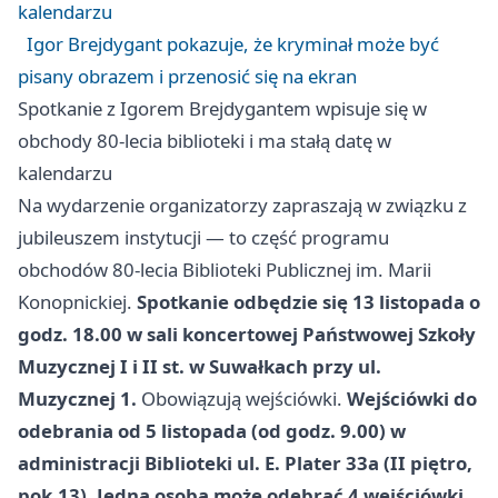
kalendarzu
Igor Brejdygant pokazuje, że kryminał może być
pisany obrazem i przenosić się na ekran
Spotkanie z Igorem Brejdygantem wpisuje się w
obchody 80-lecia biblioteki i ma stałą datę w
kalendarzu
Na wydarzenie organizatorzy zapraszają w związku z
jubileuszem instytucji — to część programu
obchodów 80-lecia Biblioteki Publicznej im. Marii
Konopnickiej.
Spotkanie odbędzie się 13 listopada o
godz. 18.00 w sali koncertowej Państwowej Szkoły
Muzycznej I i II st. w Suwałkach przy ul.
Muzycznej 1.
Obowiązują wejściówki.
Wejściówki do
odebrania od 5 listopada (od godz. 9.00) w
administracji Biblioteki ul. E. Plater 33a (II piętro,
pok.13). Jedna osoba może odebrać 4 wejściówki.