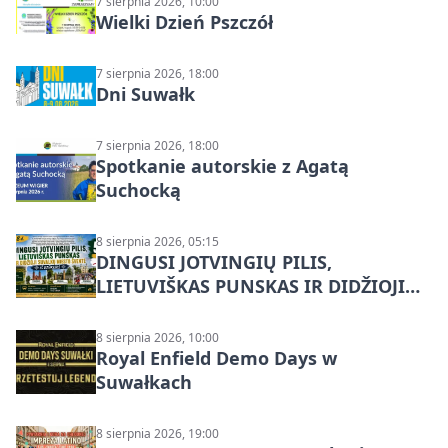
7 sierpnia 2026, 10:00
Wielki Dzień Pszczół
7 sierpnia 2026, 18:00
Dni Suwałk
7 sierpnia 2026, 18:00
Spotkanie autorskie z Agatą
Suchocką
8 sierpnia 2026, 05:15
DINGUSI JOTVINGIŲ PILIS,
LIETUVIŠKAS PUNSKAS IR DIDŽIOJI
SUVALKŲ MIESTO ŠVENTĖ IŠ
DZŪKIJOS – jednodienė kelionė
8 sierpnia 2026, 10:00
Royal Enfield Demo Days w
Suwałkach
8 sierpnia 2026, 19:00