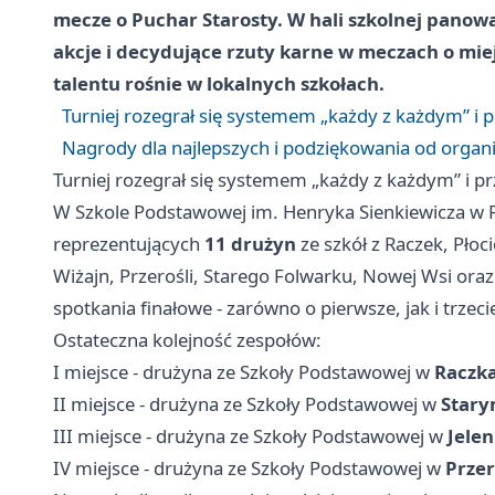
mecze o Puchar Starosty. W hali szkolnej panowa
akcje i decydujące rzuty karne w meczach o miejs
talentu rośnie w lokalnych szkołach.
Turniej rozegrał się systemem „każdy z każdym” i
Nagrody dla najlepszych i podziękowania od organ
Turniej rozegrał się systemem „każdy z każdym” i 
W Szkole Podstawowej im. Henryka Sienkiewicza w Ru
reprezentujących
11 drużyn
ze szkół z Raczek, Płoci
Wiżajn, Przerośli, Starego Folwarku, Nowej Wsi oraz
spotkania finałowe - zarówno o pierwsze, jak i trzeci
Ostateczna kolejność zespołów:
I miejsce - drużyna ze Szkoły Podstawowej w
Raczk
II miejsce - drużyna ze Szkoły Podstawowej w
Stary
III miejsce - drużyna ze Szkoły Podstawowej w
Jelen
IV miejsce - drużyna ze Szkoły Podstawowej w
Przer