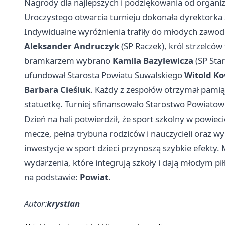
Nagrody dla najlepszych i podziękowania od organi
Uroczystego otwarcia turnieju dokonała dyrektorka
Indywidualne wyróżnienia trafiły do młodych zawod
Aleksander Andruczyk
(SP Raczek), król strzelców
bramkarzem wybrano
Kamila Bazylewicza
(SP Star
ufundował Starosta Powiatu Suwalskiego
Witold K
Barbara Cieśluk
. Każdy z zespołów otrzymał pami
statuetkę. Turniej sfinansowało Starostwo Powiato
Dzień na hali potwierdził, że sport szkolny w pow
mecze, pełna trybuna rodziców i nauczycieli oraz w
inwestycje w sport dzieci przynoszą szybkie efekty
wydarzenia, które integrują szkoły i dają młodym p
na podstawie:
Powiat
.
Autor:
krystian