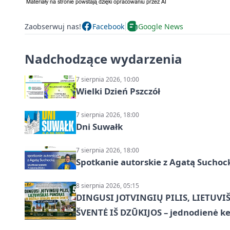
Zaobserwuj nas!
Facebook
Google News
Nadchodzące wydarzenia
7 sierpnia 2026, 10:00
Wielki Dzień Pszczół
7 sierpnia 2026, 18:00
Dni Suwałk
7 sierpnia 2026, 18:00
Spotkanie autorskie z Agatą Suchoc
8 sierpnia 2026, 05:15
DINGUSI JOTVINGIŲ PILIS, LIETUVI
ŠVENTĖ IŠ DZŪKIJOS – jednodienė ke