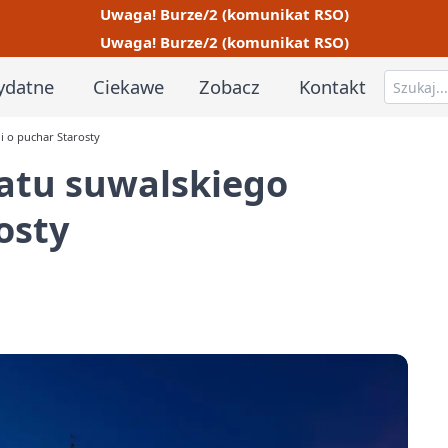
Uwaga! Burze/2 (komunikat RSO)
Uwaga! Burze/2 (komunikat RSO)
ydatne
Ciekawe
Zobacz
Kontakt
i o puchar Starosty
iatu suwalskiego
osty