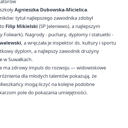
zatorów
 szkoły
Agnieszka Dubowska-Micielica
.
ników: tytuł najlepszego zawodnika zdobył
 to
Filip Mikielski
(SP Jeleniewo), a najlepszym
y Folwark). Nagrody - puchary, dyplomy i statuetki -
owalewski
, a wręczała je inspektor ds. kultury i sportu
ątkowy dyplom, a najlepszy zawodnik drużyny
we w Suwałkach.
iecie ma zdrowy impuls do rozwoju — widowiskowe
yróżnienia dla młodych talentów pokazują, że
. Mieszkańcy mogą liczyć na kolejne podobne
iłkarzom pole do pokazania umiejętności.