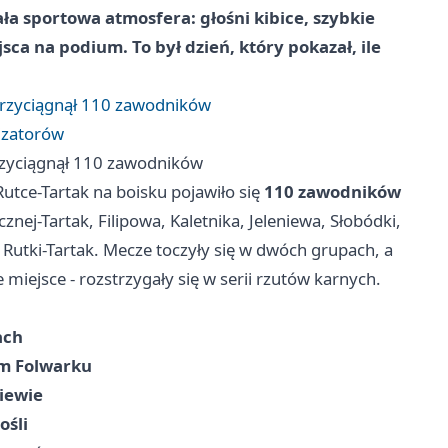
ła sportowa atmosfera: głośni kibice, szybkie
ca na podium. To był dzień, który pokazał, ile
 przyciągnął 110 zawodników
izatorów
przyciągnął 110 zawodników
tce-Tartak na boisku pojawiło się
110 zawodników
cznej-Tartak, Filipowa, Kaletnika, Jeleniewa, Słobódki,
 Rutki-Tartak. Mecze toczyły się w dwóch grupach, a
e miejsce - rozstrzygały się w serii rzutów karnych.
ach
m Folwarku
iewie
ośli