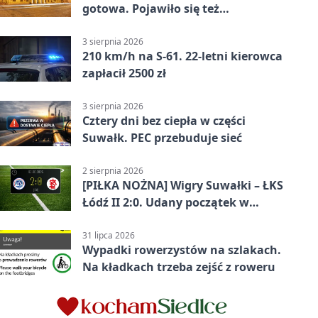
gotowa. Pojawiło się też
oświetlenie
3 sierpnia 2026
210 km/h na S-61. 22-letni kierowca
zapłacił 2500 zł
3 sierpnia 2026
Cztery dni bez ciepła w części
Suwałk. PEC przebuduje sieć
2 sierpnia 2026
[PIŁKA NOŻNA] Wigry Suwałki – ŁKS
Łódź II 2:0. Udany początek w
Betclic 3. Lidze Grupa 1 (Grupa I)
31 lipca 2026
Wypadki rowerzystów na szlakach.
Na kładkach trzeba zejść z roweru