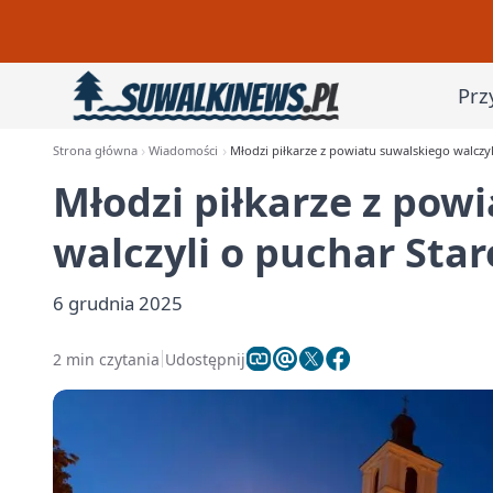
Prz
Strona główna
Wiadomości
Młodzi piłkarze z powiatu suwalskiego walczyl
Młodzi piłkarze z pow
walczyli o puchar Star
6 grudnia 2025
2 min czytania
Udostępnij