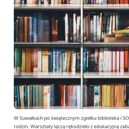
W Suwałkach po świątecznym zgiełku biblioteka i S
rodzin. Warsztaty łączą rękodzieło z edukacyjną zab