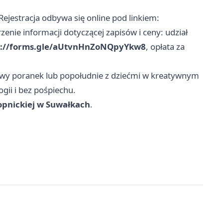
Rejestracja odbywa się online pod linkiem:
zenie informacji dotyczącej zapisów i ceny: udział
s://forms.gle/aUtvnHnZoNQpyYkw8
, opłata za
owy poranek lub popołudnie z dziećmi w kreatywnym
gii i bez pośpiechu.
nopnickiej w Suwałkach
.