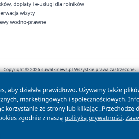
w, dopłaty i e-usługi dla rolników
zerwacja wizyty
prawy wodno-prawne
Copyright © 2026 suwalkinews.pl Wszystkie prawa zastrzeżone.
es, aby działała prawidłowo. Używamy także plik
News
Autorzy
Polityka Prywatności
Polityka Cookie
cznych, marketingowych i społecznościowych. Inf
 korzystanie ze strony lub klikając „Przechodzę 
ookies zgodnie z naszą
polityką prywatności
.
Zaaw