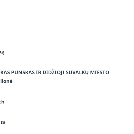
ką
ŠKAS PUNSKAS IR DIDŽIOJI SUVALKŲ MIESTO
lionė
ch
ata