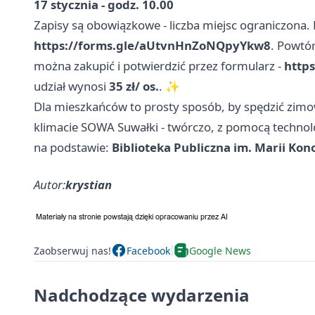
17 stycznia - godz. 10.00
Zapisy są obowiązkowe - liczba miejsc ograniczona. 
https://forms.gle/aUtvnHnZoNQpyYkw8
. Powtór
można zakupić i potwierdzić przez formularz -
http
udział wynosi
35 zł/ os.
. ✨
Dla mieszkańców to prosty sposób, by spędzić zim
klimacie SOWA Suwałki - twórczo, z pomocą technolo
na podstawie:
Biblioteka Publiczna im. Marii Ko
Autor:
krystian
Zaobserwuj nas!
Facebook
Google News
Nadchodzące wydarzenia