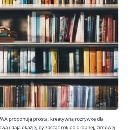
OWA proponują prostą, kreatywną rozrywkę dla
awą i dają okazję, by zacząć rok od drobnej, zimowej