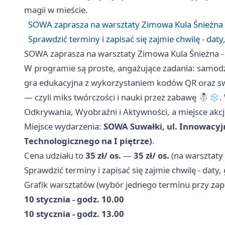
magii w mieście.
SOWA zaprasza na warsztaty Zimowa Kula Śnieżna -
Sprawdzić terminy i zapisać się zajmie chwilę - daty
SOWA zaprasza na warsztaty Zimowa Kula Śnieżna - 
W programie są proste, angażujące zadania: samodzie
gra edukacyjna z wykorzystaniem kodów QR oraz 
— czyli miks twórczości i nauki przez zabawę ☃️❄️
Odkrywania, Wyobraźni i Aktywności, a miejsce akcji
Miejsce wydarzenia:
SOWA Suwałki, ul. Innowacy
Technologicznego na I piętrze)
.
Cena udziału to
35 zł/ os.
—
35 zł/ os.
(na warsztaty 
Sprawdzić terminy i zapisać się zajmie chwilę - daty,
Grafik warsztatów (wybór jednego terminu przy zapi
10 stycznia - godz. 10.00
10 stycznia - godz. 13.00