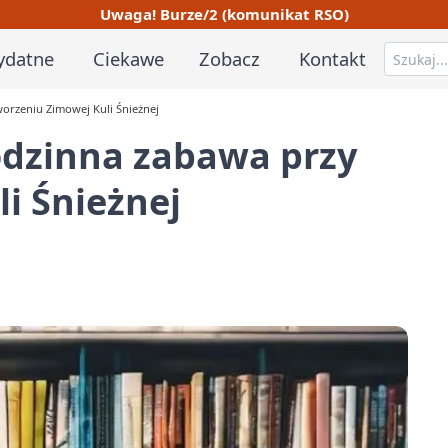
Uwaga! Burze/2 (komunikat RSO)
ydatne
Ciekawe
Zobacz
Kontakt
rzeniu Zimowej Kuli Śnieżnej
dzinna zabawa przy
i Śnieżnej