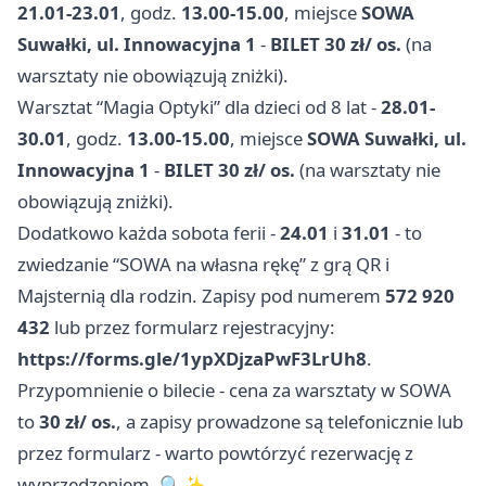
21.01-23.01
, godz.
13.00-15.00
, miejsce
SOWA
Suwałki, ul. Innowacyjna 1
-
BILET 30 zł/ os.
(na
warsztaty nie obowiązują zniżki).
Warsztat “Magia Optyki” dla dzieci od 8 lat -
28.01-
30.01
, godz.
13.00-15.00
, miejsce
SOWA Suwałki, ul.
Innowacyjna 1
-
BILET 30 zł/ os.
(na warsztaty nie
obowiązują zniżki).
Dodatkowo każda sobota ferii -
24.01
i
31.01
- to
zwiedzanie “SOWA na własna rękę” z grą QR i
Majsternią dla rodzin. Zapisy pod numerem
572 920
432
lub przez formularz rejestracyjny:
https://forms.gle/1ypXDjzaPwF3LrUh8
.
Przypomnienie o bilecie - cena za warsztaty w SOWA
to
30 zł/ os.
, a zapisy prowadzone są telefonicznie lub
przez formularz - warto powtórzyć rezerwację z
wyprzedzeniem. 🔍✨