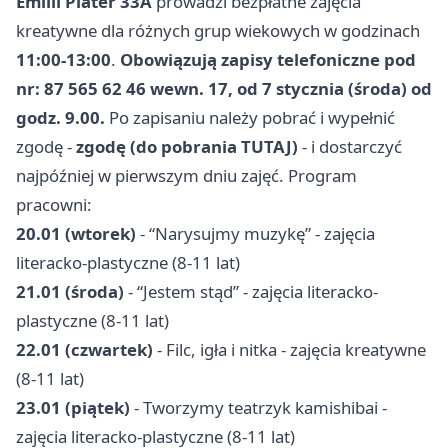
Emilii Plater 33A
prowadzi bezpłatne zajęcia
kreatywne dla różnych grup wiekowych w godzinach
11:00-13:00
.
Obowiązują zapisy telefoniczne pod
nr: 87 565 62 46 wewn. 17, od 7 stycznia (środa) od
godz. 9.00.
Po zapisaniu należy pobrać i wypełnić
zgodę -
zgodę (do pobrania TUTAJ)
- i dostarczyć
najpóźniej w pierwszym dniu zajęć. Program
pracowni:
20.01 (wtorek)
- “Narysujmy muzykę” - zajęcia
literacko-plastyczne (8-11 lat)
21.01 (środa)
- “Jestem stąd” - zajęcia literacko-
plastyczne (8-11 lat)
22.01 (czwartek)
- Filc, igła i nitka - zajęcia kreatywne
(8-11 lat)
23.01 (piątek)
- Tworzymy teatrzyk kamishibai -
zajęcia literacko-plastyczne (8-11 lat)