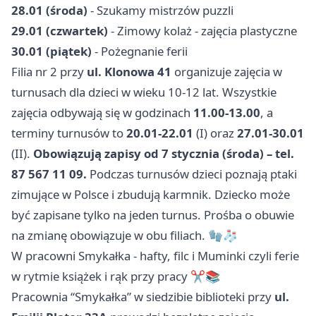
28.01 (środa)
- Szukamy mistrzów puzzli
29.01 (czwartek)
- Zimowy kolaż - zajęcia plastyczne
30.01 (piątek)
- Pożegnanie ferii
Filia nr 2 przy
ul. Klonowa 41
organizuje zajęcia w
turnusach dla dzieci w wieku 10-12 lat. Wszystkie
zajęcia odbywają się w godzinach
11.00-13.00
, a
terminy turnusów to
20.01-22.01
(I) oraz
27.01-30.01
(II).
Obowiązują zapisy od 7 stycznia (środa) – tel.
87 567 11 09.
Podczas turnusów dzieci poznają ptaki
zimujące w Polsce i zbudują karmnik. Dziecko może
być zapisane tylko na jeden turnus. Prośba o obuwie
na zmianę obowiązuje w obu filiach. 🧤🧦
W pracowni Smykałka - hafty, filc i Muminki czyli ferie
w rytmie książek i rąk przy pracy ✂️📚
Pracownia “Smykałka” w siedzibie biblioteki przy
ul.