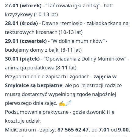
27.01 (wtorek)
- “Tańcowała igła z nitką” - haft
krzyżykowy (10-13 lat)
28.01 (środa)
- Dawne rzemiosło - zakładka tkana na
tekturowych krosnach (10-13 lat)
29.01 (czwartek)
- “W dolinie muminków” -
budujemy domy z bajki (8-11 lat)
30.01 (piątek)
- “Opowiadania z Doliny Muminków” -
animacja poklatkowa (8-11 lat)
Przypomnienie o zapisach i zgodach -
zajęcia w
Smykałce są bezpłatne
, ale po rejestracji rodzice
muszą dostarczyć wypełnioną zgodę najpóźniej
pierwszego dnia zajęć. ✍️🧷
Podsumowanie praktyczne - gdzie dzwonić i ile
kosztuje udział:
MidiCentrum - zapisy:
87 565 62 47
, od
7.01
od
9.00
;