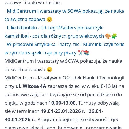
zabawy i nauki w mieście.
MidiCentrum i warsztaty w SOWA pokazują, że nauka
to świetna zabawa 😉
Filie biblioteki - od LegoMasters po teatrzyk
kamishibai - coś dla różnych grup wiekowych 🎨🧩
W pracowni Smykałka - hafty, filc i Muminki czyli ferie
w rytmie książek i rąk przy pracy ✂️📚
MidiCentrum i warsztaty w SOWA pokazują, że nauka
to świetna zabawa 😉
MidiCentrum - Kreatywne Ośrodek Nauki i Technologii
przy
ul. Witosa 4A
zaprasza dzieci w wieku 8-13 lat na
turnusowe zajęcia odbywające się od poniedziałku do
piątku w godzinach
10.00-13.00
. Turnusy odbywają
się w terminach
19.01-23.01.2026 r.
i
26.01-
30.01.2026 r.
. Program obejmuje kreatywność, gry
planszowe, klocki Lego, budowanie i programowanie