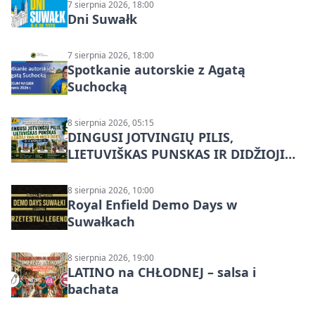
7 sierpnia 2026, 18:00
Dni Suwałk
7 sierpnia 2026, 18:00
Spotkanie autorskie z Agatą
Suchocką
8 sierpnia 2026, 05:15
DINGUSI JOTVINGIŲ PILIS,
LIETUVIŠKAS PUNSKAS IR DIDŽIOJI
SUVALKŲ MIESTO ŠVENTĖ IŠ
DZŪKIJOS – jednodienė kelionė
8 sierpnia 2026, 10:00
Royal Enfield Demo Days w
Suwałkach
8 sierpnia 2026, 19:00
LATINO na CHŁODNEJ – salsa i
bachata