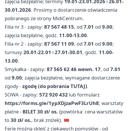
zajęcia bezpłatne; terminy
19.01-23.01.2026
i
26.01-
30.01.2026
. Prosimy o dostarczenie oświadczenia
pobranego ze strony MidiCentrum.
Filia nr 3 - zapisy:
87 567 48 15
, od
7.01
od
9.00
;
zajęcia bezpłatne, godz.
11.00-13.00
.
Filia nr 2 - zapisy:
87 567 11 09
, od
7.01
od
9.00
;
turnusy
20.01-22.01
i
27.01-30.01
, godz.
11.00-
13.00
.
Smykałka - zapisy:
87 565 62 46 wewn. 17
, od
7.01
od
9.00
; zajęcia bezpłatne, wymagane dostarczenie
zgody -
zgodę (do pobrania TUTAJ)
.
SOWA - zapisy:
572 920 432
lub formularz
https://forms.gle/1ypXDjzaPwF3LrUh8
; warsztaty
płatne -
BILET 30 zł/ os.
(powtórka: cena warsztatów
to
30 zł/ os.
, brak zniżek). 🎟️
Ferie można skleić z ciekawych pomysłów - od