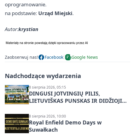
oprogramowanie.
na podstawie:
Urząd Miejski
.
Autor:
krystian
Zaobserwuj nas!
Facebook
Google News
Nadchodzące wydarzenia
8 sierpnia 2026, 05:15
DINGUSI JOTVINGIŲ PILIS,
LIETUVIŠKAS PUNSKAS IR DIDŽIOJI
SUVALKŲ MIESTO ŠVENTĖ IŠ
DZŪKIJOS – jednodienė kelionė
8 sierpnia 2026, 10:00
Royal Enfield Demo Days w
Suwałkach