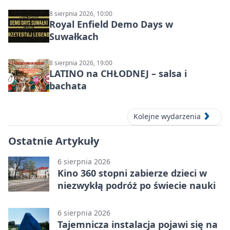
DZŪKIJOS – jednodienė kelionė
8 sierpnia 2026, 10:00
Royal Enfield Demo Days w
Suwałkach
8 sierpnia 2026, 19:00
LATINO na CHŁODNEJ – salsa i
bachata
Kolejne wydarzenia
Ostatnie Artykuły
6 sierpnia 2026
Kino 360 stopni zabierze dzieci w
niezwykłą podróż po świecie nauki
6 sierpnia 2026
Tajemnicza instalacja pojawi się na