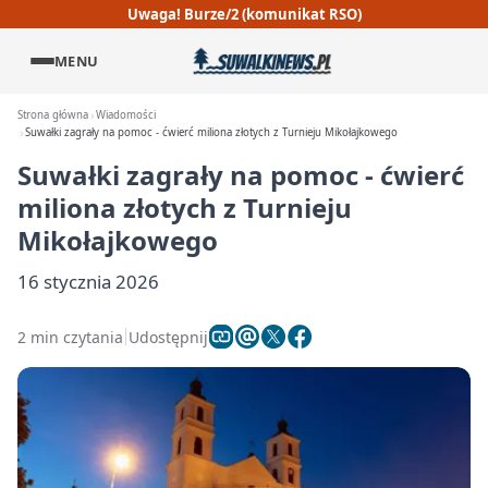
Uwaga! Burze/2 (komunikat RSO)
MENU
Strona główna
Wiadomości
Suwałki zagrały na pomoc - ćwierć miliona złotych z Turnieju Mikołajkowego
Suwałki zagrały na pomoc - ćwierć
miliona złotych z Turnieju
Mikołajkowego
16 stycznia 2026
2 min czytania
Udostępnij