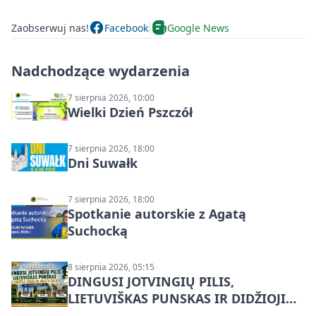
Zaobserwuj nas!
Facebook
Google News
Nadchodzące wydarzenia
7 sierpnia 2026, 10:00
Wielki Dzień Pszczół
7 sierpnia 2026, 18:00
Dni Suwałk
7 sierpnia 2026, 18:00
Spotkanie autorskie z Agatą
Suchocką
8 sierpnia 2026, 05:15
DINGUSI JOTVINGIŲ PILIS,
LIETUVIŠKAS PUNSKAS IR DIDŽIOJI
SUVALKŲ MIESTO ŠVENTĖ IŠ