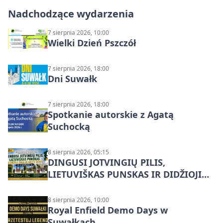
Nadchodzące wydarzenia
7 sierpnia 2026, 10:00
Wielki Dzień Pszczół
7 sierpnia 2026, 18:00
Dni Suwałk
7 sierpnia 2026, 18:00
Spotkanie autorskie z Agatą
Suchocką
8 sierpnia 2026, 05:15
DINGUSI JOTVINGIŲ PILIS,
LIETUVIŠKAS PUNSKAS IR DIDŽIOJI
SUVALKŲ MIESTO ŠVENTĖ IŠ
DZŪKIJOS – jednodienė kelionė
8 sierpnia 2026, 10:00
Royal Enfield Demo Days w
Suwałkach