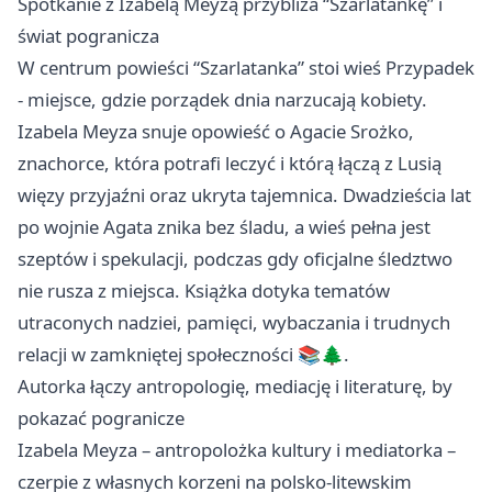
Spotkanie z Izabelą Meyzą przybliża “Szarlatankę” i
świat pogranicza
W centrum powieści “Szarlatanka” stoi wieś Przypadek
- miejsce, gdzie porządek dnia narzucają kobiety.
Izabela Meyza snuje opowieść o Agacie Srożko,
znachorce, która potrafi leczyć i którą łączą z Lusią
więzy przyjaźni oraz ukryta tajemnica. Dwadzieścia lat
po wojnie Agata znika bez śladu, a wieś pełna jest
szeptów i spekulacji, podczas gdy oficjalne śledztwo
nie rusza z miejsca. Książka dotyka tematów
utraconych nadziei, pamięci, wybaczania i trudnych
relacji w zamkniętej społeczności 📚🌲.
Autorka łączy antropologię, mediację i literaturę, by
pokazać pogranicze
Izabela Meyza – antropolożka kultury i mediatorka –
czerpie z własnych korzeni na polsko-litewskim