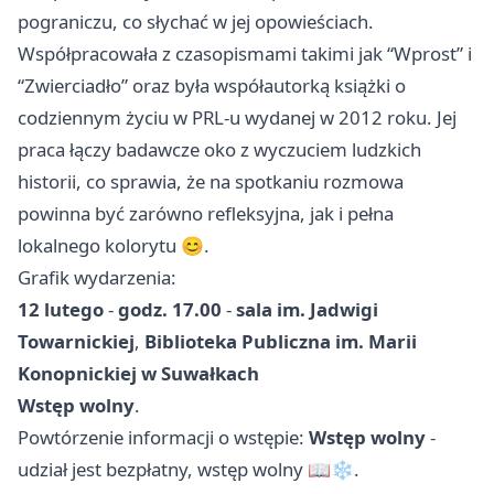
pograniczu, co słychać w jej opowieściach.
Współpracowała z czasopismami takimi jak “Wprost” i
“Zwierciadło” oraz była współautorką książki o
codziennym życiu w PRL-u wydanej w 2012 roku. Jej
praca łączy badawcze oko z wyczuciem ludzkich
historii, co sprawia, że na spotkaniu rozmowa
powinna być zarówno refleksyjna, jak i pełna
lokalnego kolorytu 😊.
Grafik wydarzenia:
12 lutego
-
godz. 17.00
-
sala im. Jadwigi
Towarnickiej
,
Biblioteka Publiczna im. Marii
Konopnickiej w Suwałkach
Wstęp wolny
.
Powtórzenie informacji o wstępie:
Wstęp wolny
-
udział jest bezpłatny, wstęp wolny 📖❄️.