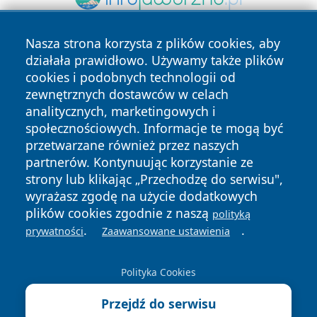
Nasza strona korzysta z plików cookies, aby
działała prawidłowo. Używamy także plików
cookies i podobnych technologii od
zewnętrznych dostawców w celach
analitycznych, marketingowych i
społecznościowych. Informacje te mogą być
Copyright © 2026 suwalkinews.pl Wszystkie prawa
przetwarzane również przez naszych
zastrzeżone.
partnerów. Kontynuując korzystanie ze
strony lub klikając „Przechodzę do serwisu",
Polityka
Polityka
wyrażasz zgodę na użycie dodatkowych
News
Autorzy
Prywatności
Cookies
plików cookies zgodnie z naszą
polityką
.
.
prywatności
Zaawansowane ustawienia
Polityka Cookies
Przejdź do serwisu