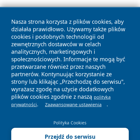
Nasza strona korzysta z plików cookies, aby
działała prawidłowo. Używamy także plików
cookies i podobnych technologii od
zewnętrznych dostawców w celach
Copyright © 2026 suwalkinews.pl Wszystkie prawa
analitycznych, marketingowych i
zastrzeżone.
społecznościowych. Informacje te mogą być
przetwarzane również przez naszych
partnerów. Kontynuując korzystanie ze
Polityka
Polityka
News
Autorzy
strony lub klikając „Przechodzę do serwisu",
Prywatności
Cookies
wyrażasz zgodę na użycie dodatkowych
plików cookies zgodnie z naszą
polityką
.
.
prywatności
Zaawansowane ustawienia
Polityka Cookies
Przejdź do serwisu