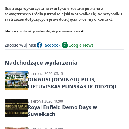
Ilustracja wykorzystana w artykule została pobrana z
zewnętrznego źródła (Urząd Miejski w Suwałkach). W przypadku
zastrzeżeń dotyczących praw do zdjęcia prosimy o
kontakt
.
Zaobserwuj nas!
Facebook
Google News
Nadchodzące wydarzenia
8 sierpnia 2026, 05:15
DINGUSI JOTVINGIŲ PILIS,
LIETUVIŠKAS PUNSKAS IR DIDŽIOJI
SUVALKŲ MIESTO ŠVENTĖ IŠ
DZŪKIJOS – jednodienė kelionė
8 sierpnia 2026, 10:00
Royal Enfield Demo Days w
Suwałkach
8 sierpnia 2026, 19:00