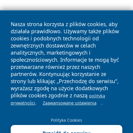
Nasza strona korzysta z plików cookies, aby
działała prawidłowo. Używamy także plików
cookies i podobnych technologii od
zewnętrznych dostawców w celach
Copyright © 2026 suwalkinews.pl Wszystkie prawa
analitycznych, marketingowych i
zastrzeżone.
społecznościowych. Informacje te mogą być
przetwarzane również przez naszych
partnerów. Kontynuując korzystanie ze
Polityka
Polityka
News
Autorzy
strony lub klikając „Przechodzę do serwisu",
Prywatności
Cookies
wyrażasz zgodę na użycie dodatkowych
plików cookies zgodnie z naszą
polityką
.
.
prywatności
Zaawansowane ustawienia
Polityka Cookies