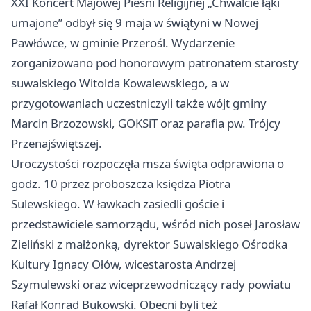
XXI Koncert Majowej Pieśni Religijnej „Chwalcie łąki
umajone” odbył się 9 maja w świątyni w Nowej
Pawłówce, w gminie Przerośl. Wydarzenie
zorganizowano pod honorowym patronatem starosty
suwalskiego Witolda Kowalewskiego, a w
przygotowaniach uczestniczyli także wójt gminy
Marcin Brzozowski, GOKSiT oraz parafia pw. Trójcy
Przenajświętszej.
Uroczystości rozpoczęła msza święta odprawiona o
godz. 10 przez proboszcza księdza Piotra
Sulewskiego. W ławkach zasiedli goście i
przedstawiciele samorządu, wśród nich poseł Jarosław
Zieliński z małżonką, dyrektor Suwalskiego Ośrodka
Kultury Ignacy Ołów, wicestarosta Andrzej
Szymulewski oraz wiceprzewodniczący rady powiatu
Rafał Konrad Bukowski. Obecni byli też