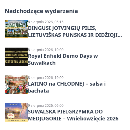
Nadchodzące wydarzenia
8 sierpnia 2026, 05:15
DINGUSI JOTVINGIŲ PILIS,
LIETUVIŠKAS PUNSKAS IR DIDŽIOJI
SUVALKŲ MIESTO ŠVENTĖ IŠ
DZŪKIJOS – jednodienė kelionė
8 sierpnia 2026, 10:00
Royal Enfield Demo Days w
Suwałkach
8 sierpnia 2026, 19:00
LATINO na CHŁODNEJ – salsa i
bachata
9 sierpnia 2026, 06:00
SUWALSKA PIELGRZYMKA DO
MEDJUGORIE – Wniebowzięcie 2026