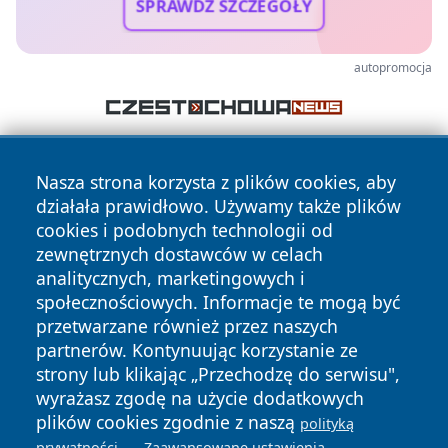
SPRAWDŹ SZCZEGÓŁY
autopromocja
Nasza strona korzysta z plików cookies, aby
działała prawidłowo. Używamy także plików
cookies i podobnych technologii od
zewnętrznych dostawców w celach
analitycznych, marketingowych i
Copyright © 2026 suwalkinews.pl Wszystkie prawa
zastrzeżone.
społecznościowych. Informacje te mogą być
przetwarzane również przez naszych
partnerów. Kontynuując korzystanie ze
Polityka
Polityka
strony lub klikając „Przechodzę do serwisu",
News
Autorzy
Prywatności
Cookies
wyrażasz zgodę na użycie dodatkowych
plików cookies zgodnie z naszą
polityką
.
.
prywatności
Zaawansowane ustawienia