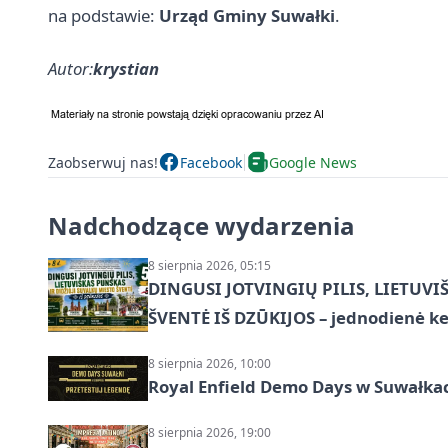
na podstawie:
Urząd Gminy Suwałki
.
Autor:
krystian
Zaobserwuj nas!
Facebook
Google News
Nadchodzące wydarzenia
8 sierpnia 2026, 05:15
DINGUSI JOTVINGIŲ PILIS, LIETUVI
ŠVENTĖ IŠ DZŪKIJOS – jednodienė ke
8 sierpnia 2026, 10:00
Royal Enfield Demo Days w Suwałka
8 sierpnia 2026, 19:00