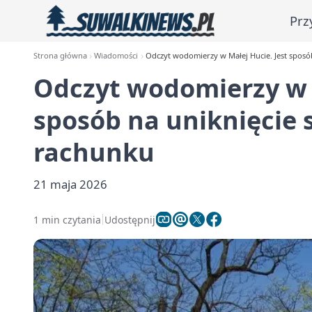
Prz
Strona główna
Wiadomości
Odczyt wodomierzy w Małej Hucie. Jest spos
Odczyt wodomierzy w M
sposób na uniknięcie
rachunku
21 maja 2026
1 min czytania
Udostępnij