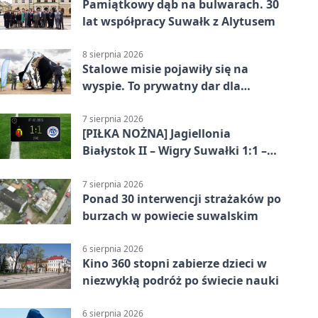
Pamiątkowy dąb na bulwarach. 30
lat współpracy Suwałk z Alytusem
8 sierpnia 2026
Stalowe misie pojawiły się na
wyspie. To prywatny dar dla
Suwałk
7 sierpnia 2026
[PIŁKA NOŻNA] Jagiellonia
Białystok II – Wigry Suwałki 1:1 –
Betclic 3. Liga Grupa 1 (Grupa I)
7 sierpnia 2026
Ponad 30 interwencji strażaków po
burzach w powiecie suwalskim
6 sierpnia 2026
Kino 360 stopni zabierze dzieci w
niezwykłą podróż po świecie nauki
6 sierpnia 2026