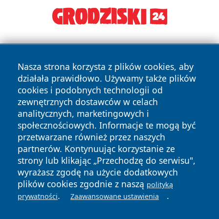
Nasza strona korzysta z plików cookies, aby
działała prawidłowo. Używamy także plików
cookies i podobnych technologii od
zewnętrznych dostawców w celach
Copyright © 2026 suwalkinews.pl Wszystkie prawa
analitycznych, marketingowych i
zastrzeżone.
społecznościowych. Informacje te mogą być
przetwarzane również przez naszych
partnerów. Kontynuując korzystanie ze
Polityka
Polityka
News
Autorzy
strony lub klikając „Przechodzę do serwisu",
Prywatności
Cookies
wyrażasz zgodę na użycie dodatkowych
plików cookies zgodnie z naszą
polityką
.
.
prywatności
Zaawansowane ustawienia