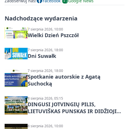
Zaobserwuj nas!
Facebook
Google News
Nadchodzące wydarzenia
7 sierpnia 2026, 10:00
Wielki Dzień Pszczół
7 sierpnia 2026, 18:00
Dni Suwałk
7 sierpnia 2026, 18:00
Spotkanie autorskie z Agatą
Suchocką
8 sierpnia 2026, 05:15
DINGUSI JOTVINGIŲ PILIS,
LIETUVIŠKAS PUNSKAS IR DIDŽIOJI
SUVALKŲ MIESTO ŠVENTĖ IŠ
DZŪKIJOS – jednodienė kelionė
8 sierpnia 2026, 10:00