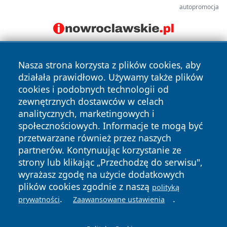
autopromocja
Nasza strona korzysta z plików cookies, aby
działała prawidłowo. Używamy także plików
cookies i podobnych technologii od
zewnętrznych dostawców w celach
analitycznych, marketingowych i
Copyright © 2026 suwalkinews.pl Wszystkie prawa
społecznościowych. Informacje te mogą być
zastrzeżone.
przetwarzane również przez naszych
partnerów. Kontynuując korzystanie ze
strony lub klikając „Przechodzę do serwisu",
Polityka
Polityka
News
Autorzy
wyrażasz zgodę na użycie dodatkowych
Prywatności
Cookies
plików cookies zgodnie z naszą
polityką
.
.
prywatności
Zaawansowane ustawienia