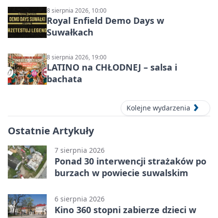
DZŪKIJOS – jednodienė kelionė
8 sierpnia 2026, 10:00
Royal Enfield Demo Days w
Suwałkach
8 sierpnia 2026, 19:00
LATINO na CHŁODNEJ – salsa i
bachata
Kolejne wydarzenia
Ostatnie Artykuły
7 sierpnia 2026
Ponad 30 interwencji strażaków po
burzach w powiecie suwalskim
6 sierpnia 2026
Kino 360 stopni zabierze dzieci w