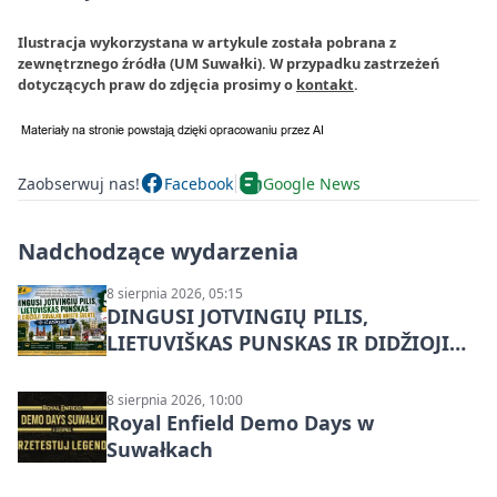
Ilustracja wykorzystana w artykule została pobrana z
zewnętrznego źródła (UM Suwałki). W przypadku zastrzeżeń
dotyczących praw do zdjęcia prosimy o
kontakt
.
Zaobserwuj nas!
Facebook
Google News
Nadchodzące wydarzenia
8 sierpnia 2026, 05:15
DINGUSI JOTVINGIŲ PILIS,
LIETUVIŠKAS PUNSKAS IR DIDŽIOJI
SUVALKŲ MIESTO ŠVENTĖ IŠ
DZŪKIJOS – jednodienė kelionė
8 sierpnia 2026, 10:00
Royal Enfield Demo Days w
Suwałkach