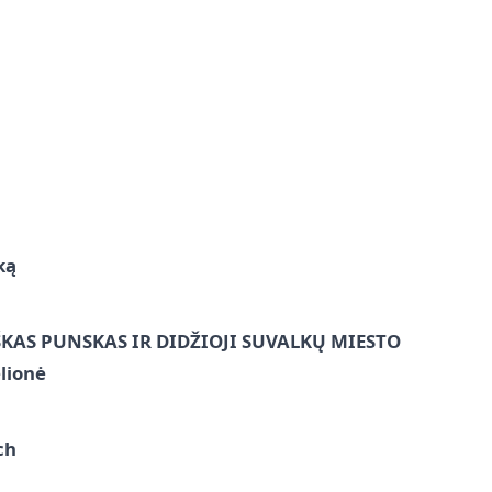
ką
ŠKAS PUNSKAS IR DIDŽIOJI SUVALKŲ MIESTO
lionė
ch