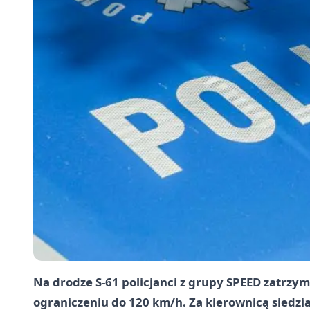
Na drodze S-61 policjanci z grupy SPEED zatrzy
ograniczeniu do 120 km/h. Za kierownicą siedział