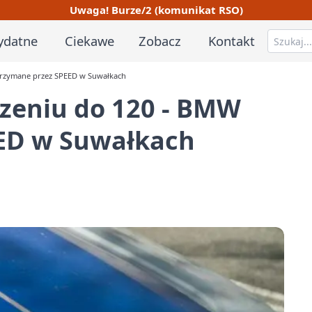
Uwaga! Burze/2 (komunikat RSO)
ydatne
Ciekawe
Zobacz
Kontakt
trzymane przez SPEED w Suwałkach
czeniu do 120 - BMW
ED w Suwałkach