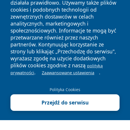
działała prawidłowo. Używamy także plików
cookies i podobnych technologii od
zewnętrznych dostawców w celach
analitycznych, marketingowych i
społecznościowych. Informacje te mogą być
przetwarzane również przez naszych
partnerów. Kontynuując korzystanie ze
Copyright © 2026 suwalkinews.pl Wszystkie prawa
zastrzeżone.
strony lub klikając „Przechodzę do serwisu",
wyrażasz zgodę na użycie dodatkowych
plików cookies zgodnie z naszą
polityką
Polityka
Polityka
.
.
prywatności
Zaawansowane ustawienia
News
Autorzy
Prywatności
Cookies
Polityka Cookies
Przejdź do serwisu