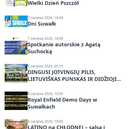
Wielki Dzień Pszczół
7 sierpnia 2026, 18:00
Dni Suwałk
7 sierpnia 2026, 18:00
Spotkanie autorskie z Agatą
Suchocką
8 sierpnia 2026, 05:15
DINGUSI JOTVINGIŲ PILIS,
LIETUVIŠKAS PUNSKAS IR DIDŽIOJI
SUVALKŲ MIESTO ŠVENTĖ IŠ
DZŪKIJOS – jednodienė kelionė
8 sierpnia 2026, 10:00
Royal Enfield Demo Days w
Suwałkach
8 sierpnia 2026, 19:00
LATINO na CHŁODNEJ – salsa i