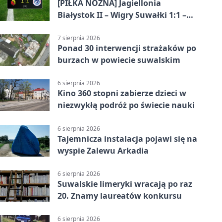
[PIŁKA NOŻNA] Jagiellonia
Białystok II – Wigry Suwałki 1:1 –
Betclic 3. Liga Grupa 1 (Grupa I)
7 sierpnia 2026
Ponad 30 interwencji strażaków po
burzach w powiecie suwalskim
6 sierpnia 2026
Kino 360 stopni zabierze dzieci w
niezwykłą podróż po świecie nauki
6 sierpnia 2026
Tajemnicza instalacja pojawi się na
wyspie Zalewu Arkadia
6 sierpnia 2026
Suwalskie limeryki wracają po raz
20. Znamy laureatów konkursu
6 sierpnia 2026