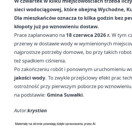
W czwartek w kilku miejscowościach trzeba liczy
sieci wodociągowej, które obejmą Wychodne, Kuk
Dla mieszkańców oznacza to kilka godzin bez p
kłopoty już po wznowieniu dostaw.
Prace zaplanowano na
18 czerwca 2026 r.
W tym cz
przerwy w dostawie wody w wymienionych miejscowo
najprostsze potrzeby domowe, bo przy takich robota
też spadkiem ciśnienia.
Po zakończeniu robót i ponownym uruchomieniu wo
jakości wody
. To zwykle przejściowy efekt prac te
ostrożność przy pierwszym poborze po wznowieniu
na podstawie:
Gmina Suwałki
.
Autor:
krystian