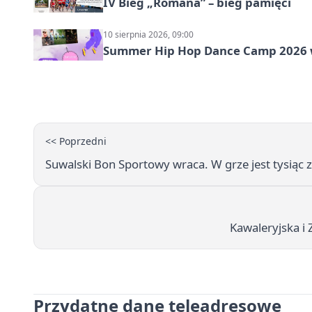
IV Bieg „Romana” – bieg pamięci
10 sierpnia 2026, 09:00
Summer Hip Hop Dance Camp 2026 
<< Poprzedni
Suwalski Bon Sportowy wraca. W grze jest tysiąc z
Kawaleryjska i
Przydatne dane teleadresowe