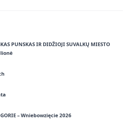
ŠKAS PUNSKAS IR DIDŽIOJI SUVALKŲ MIESTO
lionė
ch
ata
ORIE – Wniebowzięcie 2026