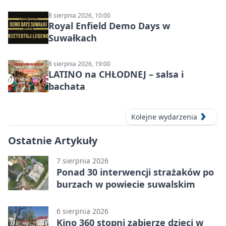
SUVALKŲ MIESTO ŠVENTĖ IŠ
DZŪKIJOS – jednodienė kelionė
8 sierpnia 2026, 10:00
Royal Enfield Demo Days w
Suwałkach
8 sierpnia 2026, 19:00
LATINO na CHŁODNEJ – salsa i
bachata
Kolejne wydarzenia
Ostatnie Artykuły
7 sierpnia 2026
Ponad 30 interwencji strażaków po
burzach w powiecie suwalskim
6 sierpnia 2026
Kino 360 stopni zabierze dzieci w