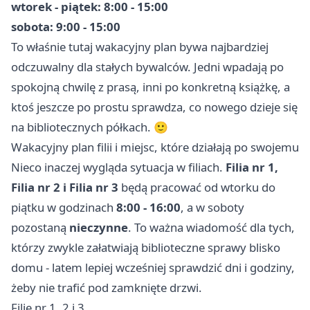
wtorek - piątek: 8:00 - 15:00
sobota: 9:00 - 15:00
To właśnie tutaj wakacyjny plan bywa najbardziej
odczuwalny dla stałych bywalców. Jedni wpadają po
spokojną chwilę z prasą, inni po konkretną książkę, a
ktoś jeszcze po prostu sprawdza, co nowego dzieje się
na bibliotecznych półkach. 🙂
Wakacyjny plan filii i miejsc, które działają po swojemu
Nieco inaczej wygląda sytuacja w filiach.
Filia nr 1,
Filia nr 2 i Filia nr 3
będą pracować od wtorku do
piątku w godzinach
8:00 - 16:00
, a w soboty
pozostaną
nieczynne
. To ważna wiadomość dla tych,
którzy zwykle załatwiają biblioteczne sprawy blisko
domu - latem lepiej wcześniej sprawdzić dni i godziny,
żeby nie trafić pod zamknięte drzwi.
Filie nr 1, 2 i 3