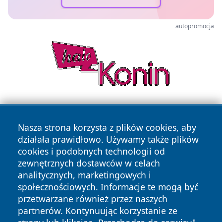
autopromocja
Nasza strona korzysta z plików cookies, aby
działała prawidłowo. Używamy także plików
cookies i podobnych technologii od
zewnętrznych dostawców w celach
Copyright © 2026 suwalkinews.pl Wszystkie prawa
analitycznych, marketingowych i
zastrzeżone.
społecznościowych. Informacje te mogą być
przetwarzane również przez naszych
partnerów. Kontynuując korzystanie ze
Polityka
Polityka
News
Autorzy