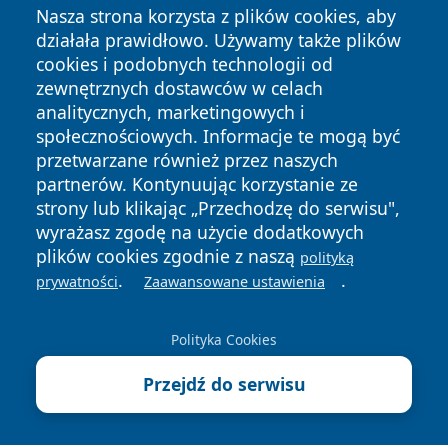
Nasza strona korzysta z plików cookies, aby
działała prawidłowo. Używamy także plików
cookies i podobnych technologii od
zewnętrznych dostawców w celach
analitycznych, marketingowych i
społecznościowych. Informacje te mogą być
Copyright © 2026 suwalkinews.pl Wszystkie prawa
zastrzeżone.
przetwarzane również przez naszych
partnerów. Kontynuując korzystanie ze
strony lub klikając „Przechodzę do serwisu",
Polityka
Polityka
wyrażasz zgodę na użycie dodatkowych
News
Autorzy
Prywatności
Cookies
plików cookies zgodnie z naszą
polityką
.
.
prywatności
Zaawansowane ustawienia
Polityka Cookies
Przejdź do serwisu