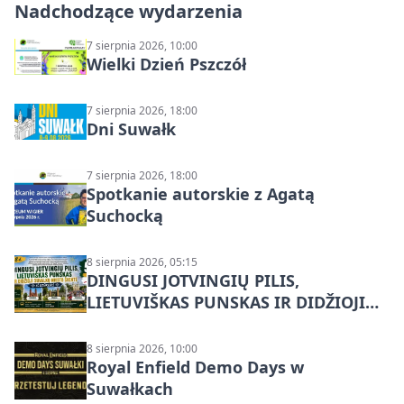
Nadchodzące wydarzenia
7 sierpnia 2026, 10:00
Wielki Dzień Pszczół
7 sierpnia 2026, 18:00
Dni Suwałk
7 sierpnia 2026, 18:00
Spotkanie autorskie z Agatą
Suchocką
8 sierpnia 2026, 05:15
DINGUSI JOTVINGIŲ PILIS,
LIETUVIŠKAS PUNSKAS IR DIDŽIOJI
SUVALKŲ MIESTO ŠVENTĖ IŠ
DZŪKIJOS – jednodienė kelionė
8 sierpnia 2026, 10:00
Royal Enfield Demo Days w
Suwałkach