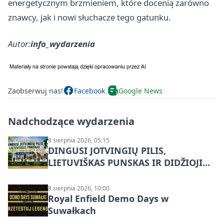
energetycznym brzmieniem, które docenią zarówno
znawcy, jak i nowi słuchacze tego gatunku.
Autor:
info_wydarzenia
Zaobserwuj nas!
Facebook
Google News
Nadchodzące wydarzenia
8 sierpnia 2026, 05:15
DINGUSI JOTVINGIŲ PILIS,
LIETUVIŠKAS PUNSKAS IR DIDŽIOJI
SUVALKŲ MIESTO ŠVENTĖ IŠ
DZŪKIJOS – jednodienė kelionė
8 sierpnia 2026, 10:00
Royal Enfield Demo Days w
Suwałkach