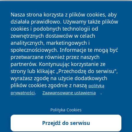
Nasza strona korzysta z plików cookies, aby
działała prawidłowo. Używamy także plików
cookies i podobnych technologii od
zewnętrznych dostawców w celach
Copyright © 2026 suwalkinews.pl Wszystkie prawa
analitycznych, marketingowych i
zastrzeżone.
społecznościowych. Informacje te mogą być
przetwarzane również przez naszych
partnerów. Kontynuując korzystanie ze
Polityka
Polityka
News
Autorzy
strony lub klikając „Przechodzę do serwisu",
Prywatności
Cookies
wyrażasz zgodę na użycie dodatkowych
plików cookies zgodnie z naszą
polityką
.
.
prywatności
Zaawansowane ustawienia
Polityka Cookies
Przejdź do serwisu