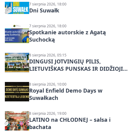
7 sierpnia 2026, 18:00
Dni Suwałk
7 sierpnia 2026, 18:00
Spotkanie autorskie z Agatą
Suchocką
8 sierpnia 2026, 05:15
DINGUSI JOTVINGIŲ PILIS,
LIETUVIŠKAS PUNSKAS IR DIDŽIOJI
SUVALKŲ MIESTO ŠVENTĖ IŠ
DZŪKIJOS – jednodienė kelionė
8 sierpnia 2026, 10:00
Royal Enfield Demo Days w
Suwałkach
8 sierpnia 2026, 19:00
LATINO na CHŁODNEJ – salsa i
bachata