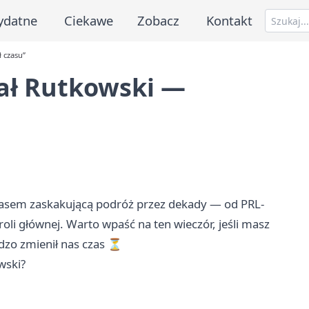
ydatne
Ciekawe
Zobacz
Kontakt
 czasu”
fał Rutkowski —
zasem zaskakującą podróż przez dekady — od PRL-
li głównej. Warto wpaść na ten wieczór, jeśli masz
ardzo zmienił nas czas ⏳
wski?