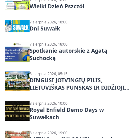
Wielki Dzień Pszczół
7 sierpnia 2026, 18:00
Dni Suwałk
7 sierpnia 2026, 18:00
Spotkanie autorskie z Agatą
Suchocką
8 sierpnia 2026, 05:15
DINGUSI JOTVINGIŲ PILIS,
LIETUVIŠKAS PUNSKAS IR DIDŽIOJI
SUVALKŲ MIESTO ŠVENTĖ IŠ
DZŪKIJOS – jednodienė kelionė
8 sierpnia 2026, 10:00
Royal Enfield Demo Days w
Suwałkach
8 sierpnia 2026, 19:00