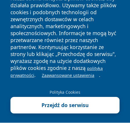
działała prawidłowo. Używamy także plików
cookies i podobnych technologii od
zewnętrznych dostawców w celach
analitycznych, marketingowych i
społecznościowych. Informacje te mogą być
Copyright © 2026 suwalkinews.pl Wszystkie prawa
przetwarzane również przez naszych
zastrzeżone.
partnerów. Kontynuując korzystanie ze
strony lub klikając „Przechodzę do serwisu",
wyrażasz zgodę na użycie dodatkowych
Polityka
Polityka
News
Autorzy
plików cookies zgodnie z naszą
polityką
Prywatności
Cookies
.
.
prywatności
Zaawansowane ustawienia
Polityka Cookies
Przejdź do serwisu