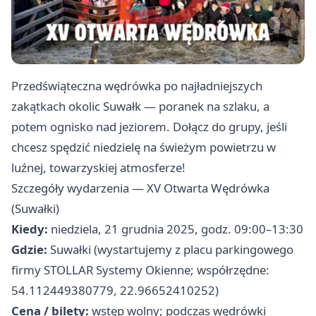
Przedświąteczna wędrówka po najładniejszych
zakątkach okolic Suwałk — poranek na szlaku, a
potem ognisko nad jeziorem. Dołącz do grupy, jeśli
chcesz spędzić niedzielę na świeżym powietrzu w
luźnej, towarzyskiej atmosferze!
Szczegóły wydarzenia — XV Otwarta Wędrówka
(Suwałki)
Kiedy:
niedziela, 21 grudnia 2025, godz. 09:00–13:30
Gdzie:
Suwałki (wystartujemy z placu parkingowego
firmy STOLLAR Systemy Okienne; współrzędne:
54.112449380779, 22.96652410252)
Cena / bilety:
wstęp wolny; podczas wędrówki