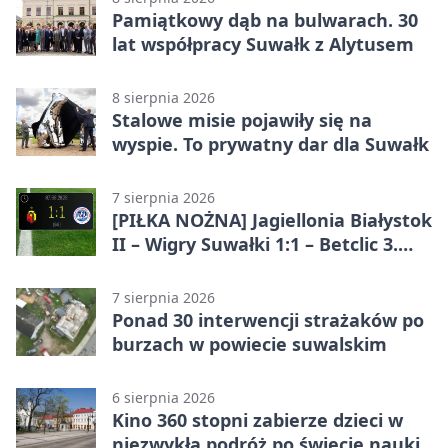
Pamiątkowy dąb na bulwarach. 30
lat współpracy Suwałk z Alytusem
8 sierpnia 2026
Stalowe misie pojawiły się na
wyspie. To prywatny dar dla Suwałk
7 sierpnia 2026
[PIŁKA NOŻNA] Jagiellonia Białystok
II – Wigry Suwałki 1:1 – Betclic 3.
Liga Grupa 1 (Grupa I)
7 sierpnia 2026
Ponad 30 interwencji strażaków po
burzach w powiecie suwalskim
6 sierpnia 2026
Kino 360 stopni zabierze dzieci w
niezwykłą podróż po świecie nauki