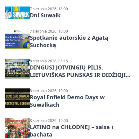
7 sierpnia 2026, 18:00
Dni Suwałk
7 sierpnia 2026, 18:00
Spotkanie autorskie z Agatą
Suchocką
8 sierpnia 2026, 05:15
DINGUSI JOTVINGIŲ PILIS,
LIETUVIŠKAS PUNSKAS IR DIDŽIOJI
SUVALKŲ MIESTO ŠVENTĖ IŠ
DZŪKIJOS – jednodienė kelionė
8 sierpnia 2026, 10:00
Royal Enfield Demo Days w
Suwałkach
8 sierpnia 2026, 19:00
LATINO na CHŁODNEJ – salsa i
bachata