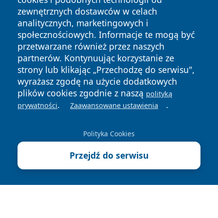
zewnętrznych dostawców w celach
analitycznych, marketingowych i
społecznościowych. Informacje te mogą być
przetwarzane również przez naszych
Copyright © 2026 suwalkinews.pl Wszystkie prawa
partnerów. Kontynuując korzystanie ze
zastrzeżone.
strony lub klikając „Przechodzę do serwisu",
wyrażasz zgodę na użycie dodatkowych
plików cookies zgodnie z naszą
polityką
Polityka
Polityka
News
Autorzy
.
.
prywatności
Zaawansowane ustawienia
Prywatności
Cookies
Polityka Cookies
Przejdź do serwisu