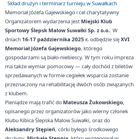
Skład drużyn i terminarz turnieju w Suwałkach
Memoriał Józefa Gajewskiego i cel charytatywny
Organizatorem wydarzenia jest
Miejski Klub
Sportowy Ślepsk Malow Suwałki Sp. z o.o.
. W
dniach
16-17 października 2025 r.
odbędzie się
XVI
Memoriał Józefa Gajewskiego
, którego
gospodarzami są biało-niebiescy. W tym roku impreza
ma także wymiar pomocowy — cały dochód z biletów
sprzedawanych w formie cegiełek wsparcia zostanie
przeznaczony na rehabilitację dwóch osób związanych
z klubem.
Pieniądze mają trafić do
Mateusza Żukowskiego
,
opisanego przez organizatorów jako wierny członek
Klubu Kibica Ślepska Malow Suwałki, oraz do
Aleksandry Stępień
, córki byłego środkowego
drużyny,
Michała Stępnia
, który występował w