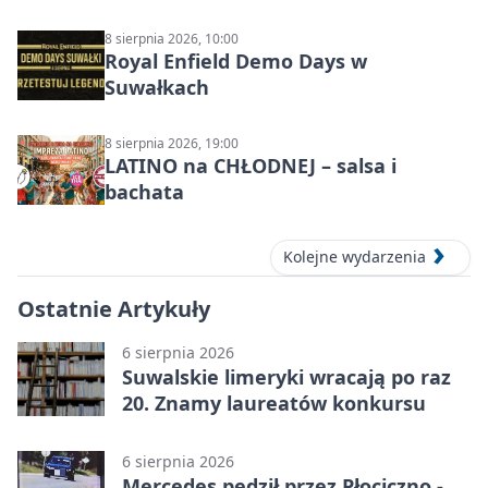
SUVALKŲ MIESTO ŠVENTĖ IŠ
DZŪKIJOS – jednodienė kelionė
8 sierpnia 2026, 10:00
Royal Enfield Demo Days w
Suwałkach
8 sierpnia 2026, 19:00
LATINO na CHŁODNEJ – salsa i
bachata
Kolejne wydarzenia
Ostatnie Artykuły
6 sierpnia 2026
Suwalskie limeryki wracają po raz
20. Znamy laureatów konkursu
6 sierpnia 2026
Mercedes pędził przez Płociczno -