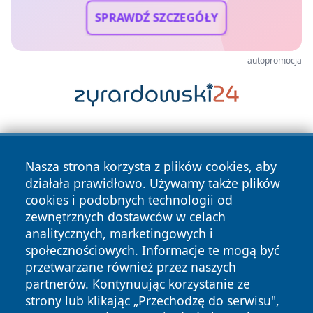
SPRAWDŹ SZCZEGÓŁY
autopromocja
Nasza strona korzysta z plików cookies, aby
działała prawidłowo. Używamy także plików
cookies i podobnych technologii od
zewnętrznych dostawców w celach
Copyright © 2026 suwalkinews.pl Wszystkie prawa
analitycznych, marketingowych i
zastrzeżone.
społecznościowych. Informacje te mogą być
przetwarzane również przez naszych
partnerów. Kontynuując korzystanie ze
Polityka
Polityka
News
Autorzy
strony lub klikając „Przechodzę do serwisu",
Prywatności
Cookies