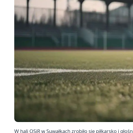
W hali OSiR w Suwałkach zrobiło się piłkarsko i gło