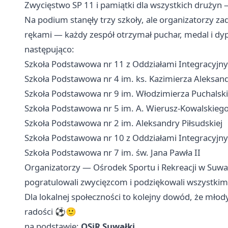
Zwycięstwo SP 11 i pamiątki dla wszystkich drużyn 
Na podium stanęły trzy szkoły, ale organizatorzy za
rękami — każdy zespół otrzymał puchar, medal i dyp
następująco:
Szkoła Podstawowa nr 11 z Oddziałami Integracyjnym
Szkoła Podstawowa nr 4 im. ks. Kazimierza Aleksa
Szkoła Podstawowa nr 9 im. Włodzimierza Puchalsk
Szkoła Podstawowa nr 5 im. A. Wierusz-Kowalskieg
Szkoła Podstawowa nr 2 im. Aleksandry Piłsudskiej
Szkoła Podstawowa nr 10 z Oddziałami Integracyjny
Szkoła Podstawowa nr 7 im. św. Jana Pawła II
Organizatorzy — Ośrodek Sportu i Rekreacji w Suw
pogratulowali zwycięzcom i podziękowali wszystki
Dla lokalnej społeczności to kolejny dowód, że młod
radości ⚽️🙂
na podstawie:
OSiR Suwałki
.