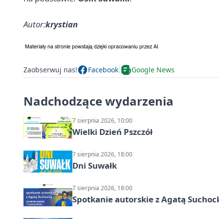
Autor:
krystian
Zaobserwuj nas!
Facebook
Google News
Nadchodzące wydarzenia
7 sierpnia 2026, 10:00
Wielki Dzień Pszczół
7 sierpnia 2026, 18:00
Dni Suwałk
7 sierpnia 2026, 18:00
Spotkanie autorskie z Agatą Suchoc