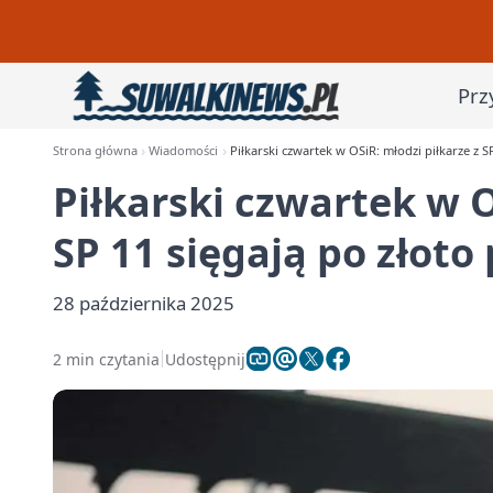
Prz
Strona główna
Wiadomości
Piłkarski czwartek w OSiR: młodzi piłkarze z S
Piłkarski czwartek w O
SP 11 sięgają po złoto
28 października 2025
2 min czytania
Udostępnij