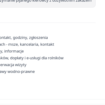
rzymanie pijanego kierowcy z dożywotnim zakazem
ntakt, godziny, zgłoszenia
ch - msze, kancelaria, kontakt
y, informacje
w, dopłaty i e-usługi dla rolników
zerwacja wizyty
prawy wodno-prawne