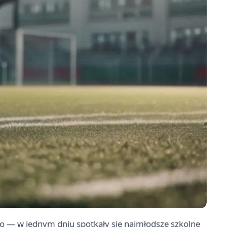
śno — w jednym dniu spotkały się najmłodsze szkolne