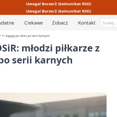
Uwaga! Burze/2 (komunikat RSO)
Uwaga! Burze/2 (komunikat RSO)
ydatne
Ciekawe
Zobacz
Kontakt
P 11 sięgają po złoto po serii karnych
SiR: młodzi piłkarze z
 po serii karnych