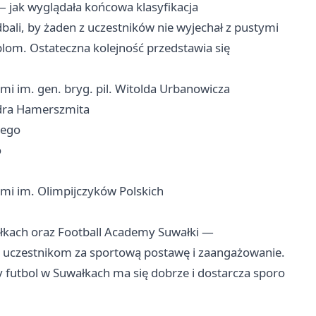
— jak wyglądała końcowa klasyfikacja
dbali, by żaden z uczestników nie wyjechał z pustymi
lom. Ostateczna kolejność przedstawia się
i im. gen. bryg. pil. Witolda Urbanowicza
ndra Hamerszmita
iego
o
mi im. Olimpijczyków Polskich
ałkach oraz Football Academy Suwałki —
m uczestnikom za sportową postawę i zaangażowanie.
y futbol w Suwałkach ma się dobrze i dostarcza sporo