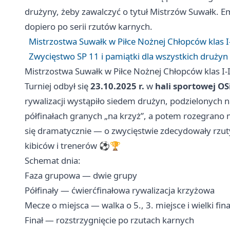
drużyny, żeby zawalczyć o tytuł Mistrzów Suwałk. E
dopiero po serii rzutów karnych.
Mistrzostwa Suwałk w Piłce Nożnej Chłopców klas I-I
Zwycięstwo SP 11 i pamiątki dla wszystkich drużyn
Mistrzostwa Suwałk w Piłce Nożnej Chłopców klas I-II
Turniej odbył się
23.10.2025 r.
w
hali sportowej OS
rywalizacji wystąpiło siedem drużyn, podzielonych n
półfinałach granych „na krzyż”, a potem rozegrano mec
się dramatycznie — o zwycięstwie zdecydowały rzuty
kibiców i trenerów ⚽️🏆
Schemat dnia:
Faza grupowa — dwie grupy
Półfinały — ćwierćfinałowa rywalizacja krzyżowa
Mecze o miejsca — walka o 5., 3. miejsce i wielki fina
Finał — rozstrzygnięcie po rzutach karnych