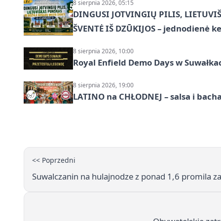
8 sierpnia 2026, 05:15
DINGUSI JOTVINGIŲ PILIS, LIETUVI
ŠVENTĖ IŠ DZŪKIJOS – jednodienė ke
8 sierpnia 2026, 10:00
Royal Enfield Demo Days w Suwałka
8 sierpnia 2026, 19:00
LATINO na CHŁODNEJ – salsa i bach
<< Poprzedni
Suwalczanin na hulajnodze z ponad 1,6 promila za