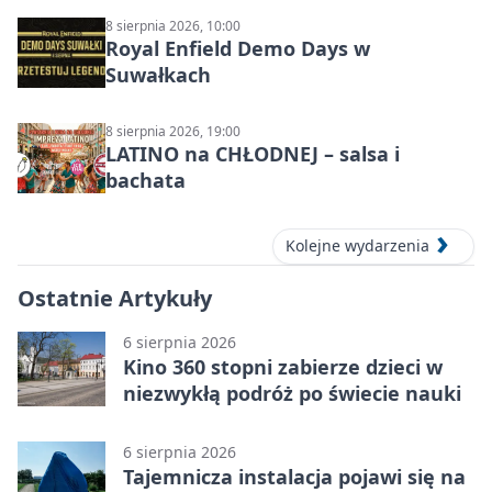
DZŪKIJOS – jednodienė kelionė
8 sierpnia 2026, 10:00
Royal Enfield Demo Days w
Suwałkach
8 sierpnia 2026, 19:00
LATINO na CHŁODNEJ – salsa i
bachata
Kolejne wydarzenia
Ostatnie Artykuły
6 sierpnia 2026
Kino 360 stopni zabierze dzieci w
niezwykłą podróż po świecie nauki
6 sierpnia 2026
Tajemnicza instalacja pojawi się na