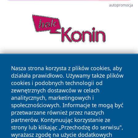
autopromocja
Nasza strona korzysta z plików cookies, aby
działała prawidłowo. Używamy także plików
cookies i podobnych technologii od
zewnętrznych dostawców w celach
Copyright © 2026 suwalkinews.pl Wszystkie prawa
analitycznych, marketingowych i
zastrzeżone.
społecznościowych. Informacje te mogą być
przetwarzane również przez naszych
partnerów. Kontynuując korzystanie ze
Polityka
Polityka
News
Autorzy
strony lub klikając „Przechodzę do serwisu",
Prywatności
Cookies
wyrażasz zgodę na użycie dodatkowych