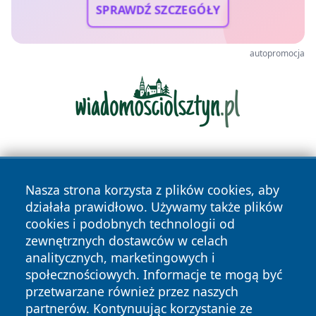
SPRAWDŹ SZCZEGÓŁY
autopromocja
Nasza strona korzysta z plików cookies, aby
działała prawidłowo. Używamy także plików
cookies i podobnych technologii od
zewnętrznych dostawców w celach
Copyright © 2026 suwalkinews.pl Wszystkie prawa
analitycznych, marketingowych i
zastrzeżone.
społecznościowych. Informacje te mogą być
przetwarzane również przez naszych
partnerów. Kontynuując korzystanie ze
Polityka
Polityka