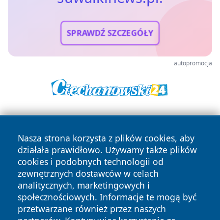
SPRAWDŹ SZCZEGÓŁY
autopromocja
Nasza strona korzysta z plików cookies, aby
działała prawidłowo. Używamy także plików
cookies i podobnych technologii od
zewnętrznych dostawców w celach
Copyright © 2026 suwalkinews.pl Wszystkie prawa
analitycznych, marketingowych i
zastrzeżone.
społecznościowych. Informacje te mogą być
przetwarzane również przez naszych