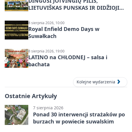
DINGUSI JOTVINGIŲ PILIS,
LIETUVIŠKAS PUNSKAS IR DIDŽIOJI
SUVALKŲ MIESTO ŠVENTĖ IŠ
DZŪKIJOS – jednodienė kelionė
8 sierpnia 2026, 10:00
Royal Enfield Demo Days w
Suwałkach
8 sierpnia 2026, 19:00
LATINO na CHŁODNEJ – salsa i
bachata
Kolejne wydarzenia
Ostatnie Artykuły
7 sierpnia 2026
Ponad 30 interwencji strażaków po
burzach w powiecie suwalskim