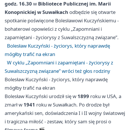
godz. 16.30
w
Bibliotece Publicznej im. Marii
Konopnickiej w Suwałkach
odbędzie się otwarte
spotkanie poświęcone Bolesławowi Kuczyńskiemu -
bohaterowi opowieści z cyklu „Zapomniani i
zapamiętani - życiorysy z Suwalszczyzną związane”.
Bolesław Kuczyński - życiorys, który naprawdę
mógłby trafić na ekran
W cyklu „Zapomniani i zapamiętani - życiorysy z
Suwalszczyzną związane” wróci też głos rodziny
Bolesław Kuczyński - życiorys, który naprawdę
mógłby trafić na ekran
Bolesław Kuczyński urodził się w
1899
roku w USA, a
zmarł w
1941
roku w Suwałkach. Po drodze był
amerykański sen, doświadczenia I i II wojny światowej
i tragiczna miłość - zestaw, który sam się prosi o
filmową formę 🎬