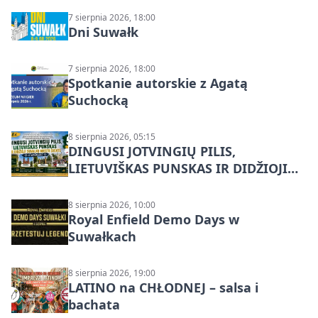
7 sierpnia 2026, 18:00
Dni Suwałk
7 sierpnia 2026, 18:00
Spotkanie autorskie z Agatą
Suchocką
8 sierpnia 2026, 05:15
DINGUSI JOTVINGIŲ PILIS,
LIETUVIŠKAS PUNSKAS IR DIDŽIOJI
SUVALKŲ MIESTO ŠVENTĖ IŠ
DZŪKIJOS – jednodienė kelionė
8 sierpnia 2026, 10:00
Royal Enfield Demo Days w
Suwałkach
8 sierpnia 2026, 19:00
LATINO na CHŁODNEJ – salsa i
bachata