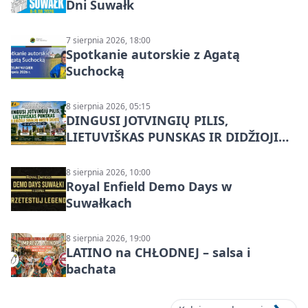
Dni Suwałk
7 sierpnia 2026, 18:00
Spotkanie autorskie z Agatą
Suchocką
8 sierpnia 2026, 05:15
DINGUSI JOTVINGIŲ PILIS,
LIETUVIŠKAS PUNSKAS IR DIDŽIOJI
SUVALKŲ MIESTO ŠVENTĖ IŠ
DZŪKIJOS – jednodienė kelionė
8 sierpnia 2026, 10:00
Royal Enfield Demo Days w
Suwałkach
8 sierpnia 2026, 19:00
LATINO na CHŁODNEJ – salsa i
bachata