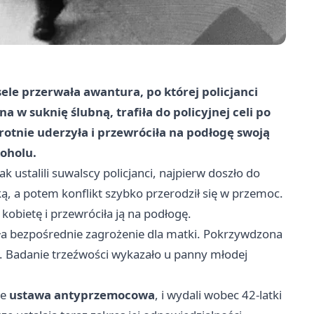
le przerwała awantura, po której policjanci
a w suknię ślubną, trafiła do policyjnej celi po
rotnie uderzyła i przewróciła na podłogę swoją
oholu.
k ustalili suwalscy policjanci, najpierw doszło do
, a potem konflikt szybko przerodził się w przemoc.
 kobietę i przewróciła ją na podłogę.
ała bezpośrednie zagrożenie dla matki. Pokrzywdzona
. Badanie trzeźwości wykazało u panny młodej
je
ustawa antyprzemocowa
, i wydali wobec 42-latki