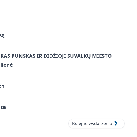
ką
ŠKAS PUNSKAS IR DIDŽIOJI SUVALKŲ MIESTO
lionė
ch
ata
Kolejne wydarzenia