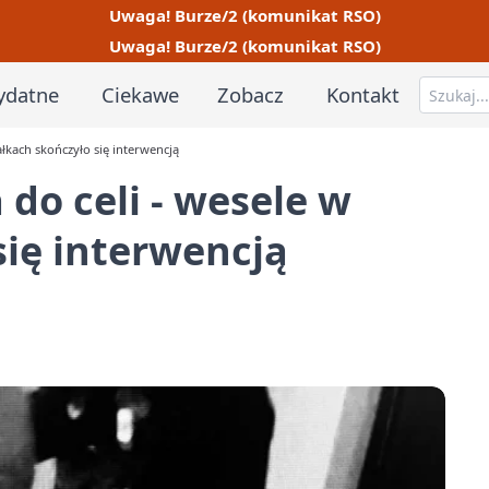
Uwaga! Burze/2 (komunikat RSO)
Uwaga! Burze/2 (komunikat RSO)
ydatne
Ciekawe
Zobacz
Kontakt
ałkach skończyło się interwencją
 do celi - wesele w
ię interwencją