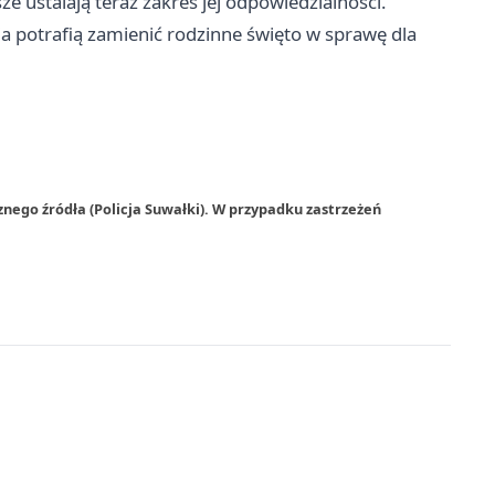
ze ustalają teraz zakres jej odpowiedzialności.
sja potrafią zamienić rodzinne święto w sprawę dla
nego źródła (Policja Suwałki). W przypadku zastrzeżeń