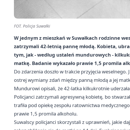
FOT. Policja Suwałki
W jednym z mieszkań w Suwałkach rodzinne wese
zatrzymali 42-letnią pannę młodą. Kobieta, ubran
tym, jak - według ustaleń mundurowych - kilkuk
matkę. Badanie wykazało prawie 1,5 promila alk
Do zdarzenia doszło w trakcie przyjęcia weselnego. Ja
ostrej wymiany zdań między panną młodą a jej matką
Mundurowi opisali, że 42-latka kilkukrotnie uderzała
Policjanci zatrzymali agresywną kobietę, bo stwarz
trafiła pod opiekę zespołu ratownictwa medycznego
prawie 1,5 promila alkoholu.
Suwalscy policjanci skorzystali z uprawnień, jakie da