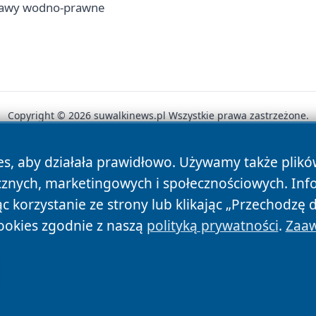
prawy wodno-prawne
Copyright © 2026 suwalkinews.pl Wszystkie prawa zastrzeżone.
es, aby działała prawidłowo. Używamy także plik
News
Autorzy
Polityka Prywatności
Polityka Cookie
cznych, marketingowych i społecznościowych. Inf
 korzystanie ze strony lub klikając „Przechodzę 
ookies zgodnie z naszą
polityką prywatności
.
Zaaw