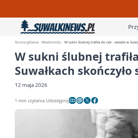
Prz
Strona główna
Wiadomości
W sukni ślubnej trafiła do celi - wesele w Suw
W sukni ślubnej trafiła
Suwałkach skończyło s
12 maja 2026
1 min czytania
Udostępnij