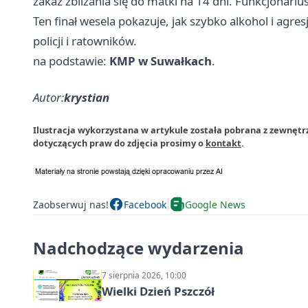
zakaz zbliżania się do matki na 14 dni. Funkcjonarius
Ten finał wesela pokazuje, jak szybko alkohol i agre
policji i ratowników.
na podstawie:
KMP w Suwałkach
.
Autor:
krystian
Ilustracja wykorzystana w artykule została pobrana z zewnętrz
dotyczących praw do zdjęcia prosimy o
kontakt
.
Zaobserwuj nas!
Facebook
Google News
Nadchodzące wydarzenia
7 sierpnia 2026, 10:00
Wielki Dzień Pszczół