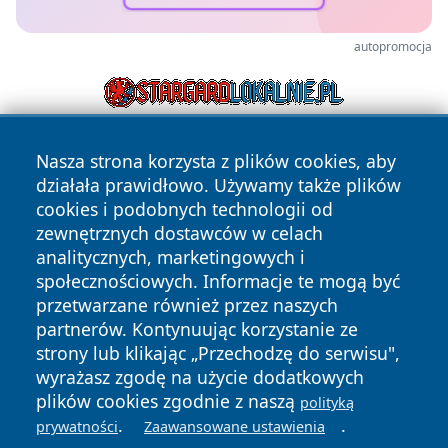
autopromocja
Nasza strona korzysta z plików cookies, aby
działała prawidłowo. Używamy także plików
cookies i podobnych technologii od
zewnętrznych dostawców w celach
analitycznych, marketingowych i
Copyright © 2026 suwalkinews.pl Wszystkie prawa
społecznościowych. Informacje te mogą być
zastrzeżone.
przetwarzane również przez naszych
partnerów. Kontynuując korzystanie ze
strony lub klikając „Przechodzę do serwisu",
Polityka
Polityka
News
Autorzy
wyrażasz zgodę na użycie dodatkowych
Prywatności
Cookies
plików cookies zgodnie z naszą
polityką
.
.
prywatności
Zaawansowane ustawienia