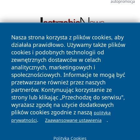
autopromocja
Nasza strona korzysta z plików cookies, aby
działała prawidłowo. Używamy także plików
cookies i podobnych technologii od
zewnętrznych dostawców w celach
analitycznych, marketingowych i
społecznościowych. Informacje te mogą być
przetwarzane również przez naszych
Copyright © 2026 suwalkinews.pl Wszystkie prawa
partnerów. Kontynuując korzystanie ze
zastrzeżone.
strony lub klikając „Przechodzę do serwisu",
wyrażasz zgodę na użycie dodatkowych
plików cookies zgodnie z naszą
polityką
Polityka
Polityka
.
.
News
Autorzy
prywatności
Zaawansowane ustawienia
Prywatności
Cookies
Polityka Cookies