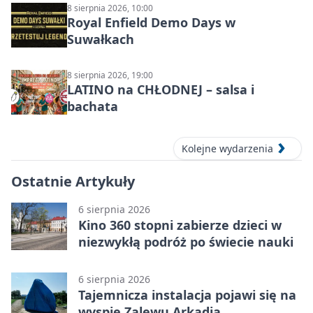
DZŪKIJOS – jednodienė kelionė
8 sierpnia 2026, 10:00
Royal Enfield Demo Days w
Suwałkach
8 sierpnia 2026, 19:00
LATINO na CHŁODNEJ – salsa i
bachata
Kolejne wydarzenia
Ostatnie Artykuły
6 sierpnia 2026
Kino 360 stopni zabierze dzieci w
niezwykłą podróż po świecie nauki
6 sierpnia 2026
Tajemnicza instalacja pojawi się na
wyspie Zalewu Arkadia