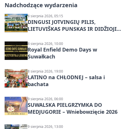
Nadchodzące wydarzenia
8 sierpnia 2026, 05:15
DINGUSI JOTVINGIŲ PILIS,
LIETUVIŠKAS PUNSKAS IR DIDŽIOJI
SUVALKŲ MIESTO ŠVENTĖ IŠ
DZŪKIJOS – jednodienė kelionė
8 sierpnia 2026, 10:00
Royal Enfield Demo Days w
Suwałkach
8 sierpnia 2026, 19:00
LATINO na CHŁODNEJ – salsa i
bachata
9 sierpnia 2026, 06:00
SUWALSKA PIELGRZYMKA DO
MEDJUGORIE – Wniebowzięcie 2026
9 sierpnia 2026, 13:00