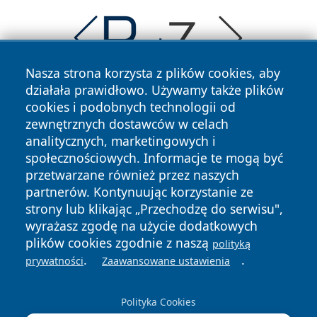
Nasza strona korzysta z plików cookies, aby
działała prawidłowo. Używamy także plików
cookies i podobnych technologii od
zewnętrznych dostawców w celach
analitycznych, marketingowych i
społecznościowych. Informacje te mogą być
przetwarzane również przez naszych
Copyright © 2026 suwalkinews.pl Wszystkie prawa
partnerów. Kontynuując korzystanie ze
zastrzeżone.
strony lub klikając „Przechodzę do serwisu",
wyrażasz zgodę na użycie dodatkowych
Polityka
Polityka
plików cookies zgodnie z naszą
polityką
News
Autorzy
Prywatności
Cookies
.
.
prywatności
Zaawansowane ustawienia
Polityka Cookies