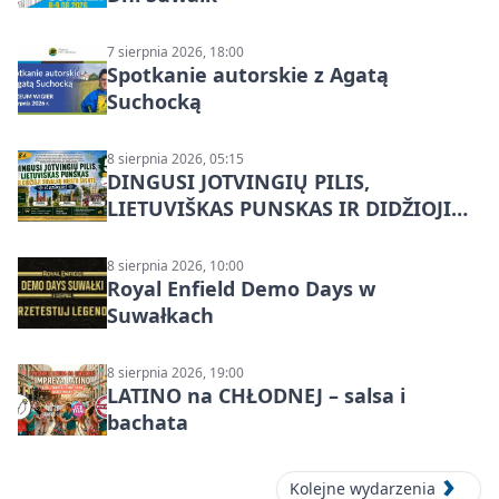
7 sierpnia 2026, 18:00
Spotkanie autorskie z Agatą
Suchocką
8 sierpnia 2026, 05:15
DINGUSI JOTVINGIŲ PILIS,
LIETUVIŠKAS PUNSKAS IR DIDŽIOJI
SUVALKŲ MIESTO ŠVENTĖ IŠ
DZŪKIJOS – jednodienė kelionė
8 sierpnia 2026, 10:00
Royal Enfield Demo Days w
Suwałkach
8 sierpnia 2026, 19:00
LATINO na CHŁODNEJ – salsa i
bachata
Kolejne wydarzenia