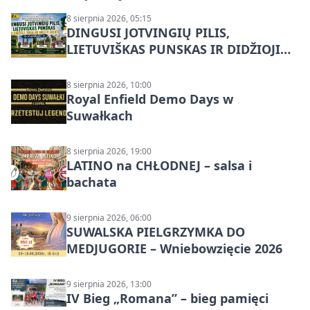
8 sierpnia 2026, 05:15
DINGUSI JOTVINGIŲ PILIS,
LIETUVIŠKAS PUNSKAS IR DIDŽIOJI
SUVALKŲ MIESTO ŠVENTĖ IŠ
DZŪKIJOS – jednodienė kelionė
8 sierpnia 2026, 10:00
Royal Enfield Demo Days w
Suwałkach
8 sierpnia 2026, 19:00
LATINO na CHŁODNEJ – salsa i
bachata
9 sierpnia 2026, 06:00
SUWALSKA PIELGRZYMKA DO
MEDJUGORIE – Wniebowzięcie 2026
9 sierpnia 2026, 13:00
IV Bieg „Romana” – bieg pamięci