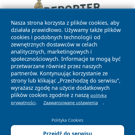
Nasza strona korzysta z plików cookies, aby
działała prawidłowo. Używamy także plików
cookies i podobnych technologii od
zewnętrznych dostawców w celach
analitycznych, marketingowych i
społecznościowych. Informacje te mogą być
przetwarzane również przez naszych
partnerów. Kontynuując korzystanie ze
Copyright © 2026 suwalkinews.pl Wszystkie prawa
zastrzeżone.
strony lub klikając „Przechodzę do serwisu",
wyrażasz zgodę na użycie dodatkowych
plików cookies zgodnie z naszą
polityką
Polityka
Polityka
.
.
prywatności
Zaawansowane ustawienia
News
Autorzy
Prywatności
Cookies
Polityka Cookies
Przejdź do serwisu