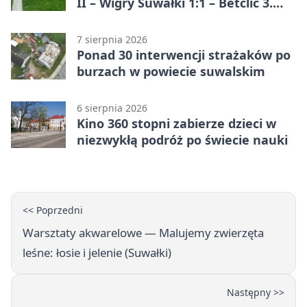
II – Wigry Suwałki 1:1 – Betclic 3.
Liga Grupa 1 (Grupa I)
7 sierpnia 2026
Ponad 30 interwencji strażaków po
burzach w powiecie suwalskim
6 sierpnia 2026
Kino 360 stopni zabierze dzieci w
niezwykłą podróż po świecie nauki
<< Poprzedni
Warsztaty akwarelowe — Malujemy zwierzęta
leśne: łosie i jelenie (Suwałki)
Następny >>