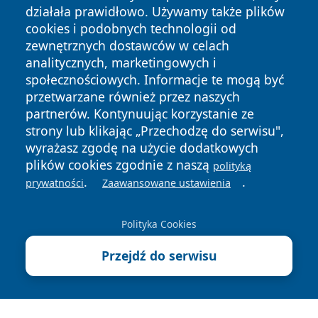
działała prawidłowo. Używamy także plików
cookies i podobnych technologii od
zewnętrznych dostawców w celach
analitycznych, marketingowych i
społecznościowych. Informacje te mogą być
przetwarzane również przez naszych
Copyright © 2026 suwalkinews.pl Wszystkie prawa
partnerów. Kontynuując korzystanie ze
zastrzeżone.
strony lub klikając „Przechodzę do serwisu",
wyrażasz zgodę na użycie dodatkowych
plików cookies zgodnie z naszą
polityką
Polityka
Polityka
.
.
News
Autorzy
prywatności
Zaawansowane ustawienia
Prywatności
Cookies
Polityka Cookies
Przejdź do serwisu