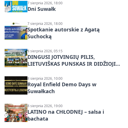
7 sierpnia 2026, 18:00
Dni Suwałk
7 sierpnia 2026, 18:00
Spotkanie autorskie z Agatą
Suchocką
8 sierpnia 2026, 05:15
DINGUSI JOTVINGIŲ PILIS,
LIETUVIŠKAS PUNSKAS IR DIDŽIOJI
SUVALKŲ MIESTO ŠVENTĖ IŠ
DZŪKIJOS – jednodienė kelionė
8 sierpnia 2026, 10:00
Royal Enfield Demo Days w
Suwałkach
8 sierpnia 2026, 19:00
LATINO na CHŁODNEJ – salsa i
bachata