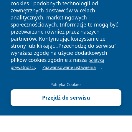
cookies i podobnych technologii od
zewnętrznych dostawców w celach
analitycznych, marketingowych i
społecznościowych. Informacje te mogą być
przetwarzane również przez naszych
Copyright © 2026 suwalkinews.pl Wszystkie prawa
partnerów. Kontynuując korzystanie ze
zastrzeżone.
strony lub klikając „Przechodzę do serwisu",
wyrażasz zgodę na użycie dodatkowych
plików cookies zgodnie z naszą
polityką
Polityka
Polityka
News
Autorzy
.
.
prywatności
Zaawansowane ustawienia
Prywatności
Cookies
Polityka Cookies
Przejdź do serwisu