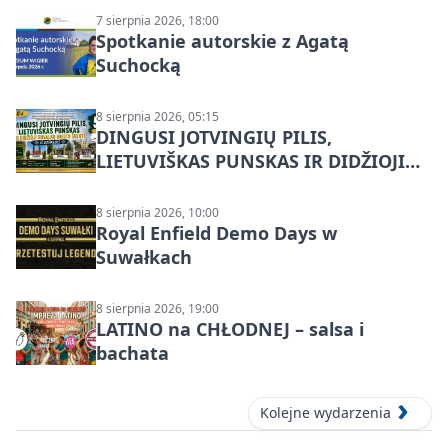
7 sierpnia 2026, 18:00
Spotkanie autorskie z Agatą
Suchocką
8 sierpnia 2026, 05:15
DINGUSI JOTVINGIŲ PILIS,
LIETUVIŠKAS PUNSKAS IR DIDŽIOJI
SUVALKŲ MIESTO ŠVENTĖ IŠ
DZŪKIJOS – jednodienė kelionė
8 sierpnia 2026, 10:00
Royal Enfield Demo Days w
Suwałkach
8 sierpnia 2026, 19:00
LATINO na CHŁODNEJ – salsa i
bachata
Kolejne wydarzenia