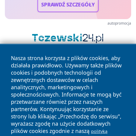
SPRAWDŹ SZCZEGÓŁY
autopromocja
Nasza strona korzysta z plików cookies, aby
działała prawidłowo. Używamy także plików
cookies i podobnych technologii od
zewnętrznych dostawców w celach
analitycznych, marketingowych i
Copyright © 2026 suwalkinews.pl Wszystkie prawa
społecznościowych. Informacje te mogą być
zastrzeżone.
przetwarzane również przez naszych
partnerów. Kontynuując korzystanie ze
strony lub klikając „Przechodzę do serwisu",
Polityka
Polityka
wyrażasz zgodę na użycie dodatkowych
News
Autorzy
Prywatności
Cookies
plików cookies zgodnie z naszą
polityką