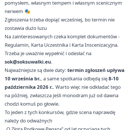
pomysłem, własnym tempem i własnym scenicznym
nerwem 🎭
Zgłoszenia trzeba dopiąć wcześniej, bo termin nie
zostawia dużo luzu
Na zainteresowanych czeka komplet dokumentów -
Regulamin, Karta Uczestnika i Karta Inscenizacyjna.
Trzeba je uważnie wypełnić i odesłać na
sok@soksuwalki.eu
.
Najważniejsze są dwie daty:
termin zgłoszeń upływa
10 września br.
, a same spotkania odbędą się
8-10
października 2026 r.
. Warto więc nie odkładać tego
na później, zwłaszcza jeśli monodram już od dawna
chodzi komuś po głowie.
To jeden z tych konkursów, gdzie scena naprawdę
należy do odważnych
„O Złotą Podkowę Pegaza” od lat przyciąga tych,