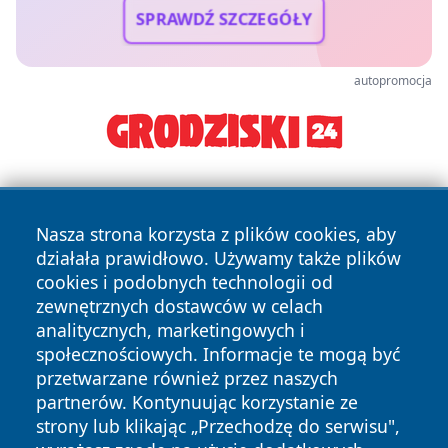
SPRAWDŹ SZCZEGÓŁY
autopromocja
Nasza strona korzysta z plików cookies, aby
działała prawidłowo. Używamy także plików
cookies i podobnych technologii od
zewnętrznych dostawców w celach
Copyright © 2026 suwalkinews.pl Wszystkie prawa
analitycznych, marketingowych i
zastrzeżone.
społecznościowych. Informacje te mogą być
przetwarzane również przez naszych
partnerów. Kontynuując korzystanie ze
Polityka
Polityka
News
Autorzy
strony lub klikając „Przechodzę do serwisu",
Prywatności
Cookies