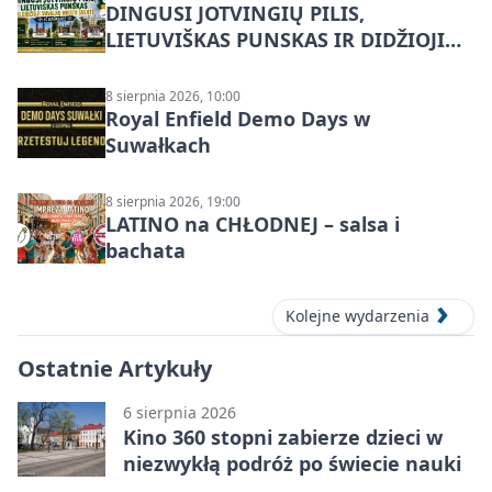
DINGUSI JOTVINGIŲ PILIS,
LIETUVIŠKAS PUNSKAS IR DIDŽIOJI
SUVALKŲ MIESTO ŠVENTĖ IŠ
DZŪKIJOS – jednodienė kelionė
8 sierpnia 2026, 10:00
Royal Enfield Demo Days w
Suwałkach
8 sierpnia 2026, 19:00
LATINO na CHŁODNEJ – salsa i
bachata
Kolejne wydarzenia
Ostatnie Artykuły
6 sierpnia 2026
Kino 360 stopni zabierze dzieci w
niezwykłą podróż po świecie nauki